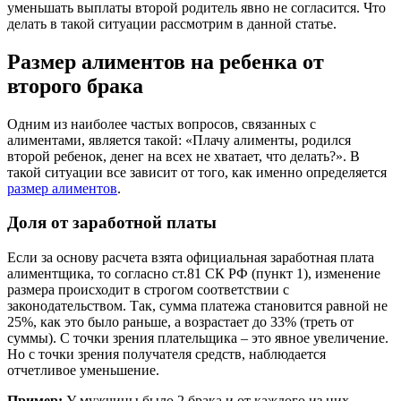
уменьшать выплаты второй родитель явно не согласится. Что
делать в такой ситуации рассмотрим в данной статье.
Размер алиментов на ребенка от
второго брака
Одним из наиболее частых вопросов, связанных с
алиментами, является такой: «Плачу алименты, родился
второй ребенок, денег на всех не хватает, что делать?». В
такой ситуации все зависит от того, как именно определяется
размер алиментов
.
Доля от заработной платы
Если за основу расчета взята официальная заработная плата
алиментщика, то согласно ст.81 СК РФ (пункт 1), изменение
размера происходит в строгом соответствии с
законодательством. Так, сумма платежа становится равной не
25%, как это было раньше, а возрастает до 33% (треть от
суммы). С точки зрения плательщика – это явное увеличение.
Но с точки зрения получателя средств, наблюдается
отчетливое уменьшение.
Пример:
У мужчины было 2 брака и от каждого из них