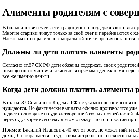
Алименты родителям с совер
В большинстве семей дети традиционно поддерживают своих ро
Многие старики живут только за свой счет и перебиваются с хл
Насколько это правильно с моральной точки зрения останется н
Должны ли дети платить алименты род
Согласно ст.87 СК РФ дети обязаны содержать своих родителе
помощи по хозяйству и заканчивая прямыми денежными перевод
все же именно деньги.
Когда дети должны платить алименты 
В статье 87 Семейного Кодекса РФ не указаны ограничения по 
нуждаются. Но фактически выплаты обычно производятся уже в
недостаточно даже на удовлетворение базовых потребностей. 
через суд, скорее всего ему в этом откажут по той простой при
Пример
: Василий Иванович, 40 лет от роду, не может найти 
доход. Он обращается в суд, чтобы истребовать от своего сына