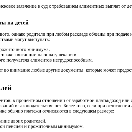
исковое заявление в суд с требованием алиментных выплат от дет
ты на детей
ового, однако родители при любом раскладе обязаны при подаче и
ьствами могут выступать:
прожиточного минимума.
 также квитанции на оплату лекарств.
го получателя алиментов нетрудоспособным.
т во внимание любые другие документы, которые может предоста
елей
ентов: в процентном отношении от заработной платы/доход или
ваний в законодательстве нет. Более того, если при отчислении 
ктике обычно платежи отчисляются в следующем размере:
жание двоих родителей.
мой пенсией и прожиточным минимумом.