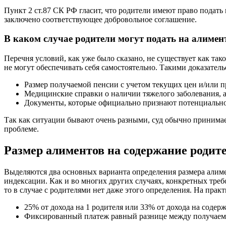
Пункт 2 ст.87 СК РФ гласит, что родители имеют право подать 
заключено соответствующее добровольное соглашение.
В каком случае родители могут подать на алимен
Перечня условий, как уже было сказано, не существует как так
не могут обеспечивать себя самостоятельно. Такими доказател
Размер получаемой пенсии с учетом текущих цен и/или 
Медицинские справки о наличии тяжелого заболевания, а
Документы, которые официально признают потенциально
Так как ситуации бывают очень разными, суд обычно принимае
проблеме.
Размер алиментов на содержание родит
Выделяются два основных варианта определения размера алим
индексации. Как и во многих других случаях, конкретных требо
то в случае с родителями нет даже этого определения. На пра
25% от дохода на 1 родителя или 33% от дохода на содер
Фиксированный платеж равный разнице между получае