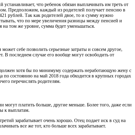
й устанавливает, что ребенок обязан выплачивать им треть от
умом. Предположим, каждый из родителей получает пенсию в
421 рублей. Так как родителей двое, то и сумму нужно
итывать, что по мере увеличения разницы между пенсией и
на том же уровне, сумма будет уменьшаться.
 может себе позволить серьезные затраты и совсем другое,
т. В последнем случае его вообще могут освободить от
 и должен хотя бы по минимуму содержать неработающую жену с
да по состоянию на май 2018 года обходится в крупных городах
ичего перечислять родителям.
ни могут платить больше, другие меньше. Более того, даже если
ны к выплатам.
третий зарабатывает очень хорошо. Отец подает иск в суд на
ачивать все же тот, кто больше всех зарабатывает.