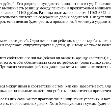
яч рублей. Его родители нуждаются и подают иск в суд. Последни
может выплачивать разницу между пенсией и прожиточным миним
ставляет 11163 рубля. Разница платежа составляет 11163-8742=2
язательного платежа на содержание двоих родителей. Следует уч
т, если пенсия будет расти, а прожиточный минимум удержится 
зможности детей. Одно дело, если ребенок хорошо зарабатывает и
 содержать супругу/супруга и детей, да к тому же тяжело более
 имеет собственного жилья (обязан оплачивать аренду квартиры)
я того, чтобы обеспечивать свои потребности (одна только арен
. При таких условиях ребенок даже при всем желании не может н
ься между ними в соответствии с тем, как они зарабатывают. Од
енка, все остальные их дети могут быть автоматически привлече
вое из них сами живут практически в нищенских условиях, а вот 
 его, но и остальных двоих. Хотя большую часть суммы будет опл