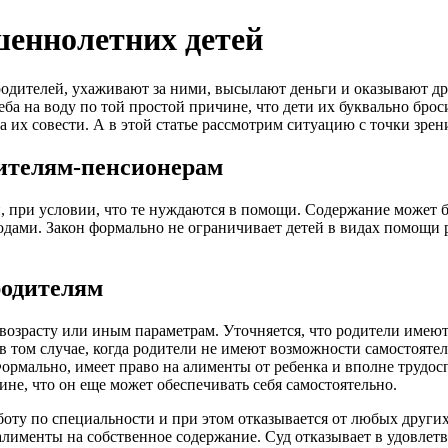
шеннолетних детей
дителей, ухаживают за ними, высылают деньги и оказывают дру
еба на воду по той простой причине, что дети их буквально брос
а их совести. А в этой статье рассмотрим ситуацию с точки зрен
ителям-пенсионерам
й, при условии, что те нуждаются в помощи. Содержание может 
ами. Закон формально не ограничивает детей в видах помощи р
родителям
возрасту или иным параметрам. Уточняется, что родители имеют 
 том случае, когда родители не имеют возможности самостоятел
Формально, имеет право на алименты от ребенка и вполне трудос
чине, что он еще может обеспечивать себя самостоятельно.
работу по специальности и при этом отказывается от любых друг
 алименты на собственное содержание. Суд отказывает в удовлет