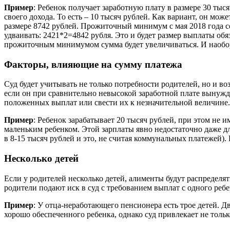
Пример
: Ребенок получает заработную плату в размере 30 тыс
своего дохода. То есть – 10 тысяч рублей. Как вариант, он 
размере 8742 рублей. Прожиточный минимум с мая 2018 года со
удваивать: 2421*2=4842 рубля. Это и будет размер выплаты об
прожиточным минимумом сумма будет увеличиваться. И наоборо
Факторы, влияющие на сумму платежа
Суд будет учитывать не только потребности родителей, но и во
если он при сравнительно невысокой заработной плате вынужден
положенных выплат или свести их к незначительной величине.
Пример
: Ребенок зарабатывает 20 тысяч рублей, при этом не
маленьким ребенком. Этой зарплаты явно недостаточно даже дл
в 8-15 тысяч рублей и это, не считая коммунальных платежей)
Несколько детей
Если у родителей несколько детей, алименты будут распределят
родители подают иск в суд с требованием выплат с одного реб
Пример
: У отца-неработающего пенсионера есть трое детей. Д
хорошо обеспеченного ребенка, однако суд привлекает не только