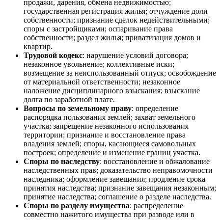
продажи, дарения, обмена недвижимостью;
государственная регистрация жилья; отчуждение доли
собственности; признание сделок недействительными;
споры с застройщиками; оспаривание права
собственности; раздел жилья; приватизация домов и
квартир.
Трудовой кодекс
: нарушение условий договора;
незаконное увольнение; коллективные иски;
возмещение за неиспользованный отпуск; освобождение
от материальной ответственности; незаконное
наложение дисциплинарного взыскания; взыскание
долга по заработной плате.
Вопросы по земельному праву
: определение
распорядка пользования землей; захват земельного
участка; запрещение незаконного использования
территории; признание и восстановление права
владения землей; споры, касающиеся самовольных
построек; определение и изменение границ участка.
Споры по наследству
: восстановление и обжалование
наследственных прав; доказательство неправомочности
наследника; оформление завещания; продление срока
принятия наследства; признание завещания незаконным;
принятие наследства; соглашение о разделе наследства.
Споры по разделу имущества
: распределение
совместно нажитого имущества при разводе или в