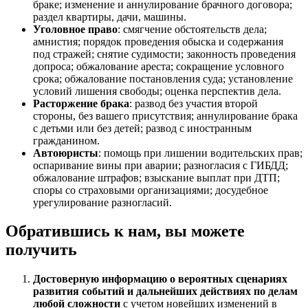
браке; изменение и аннулирование брачного договора;
раздел квартиры, дачи, машины.
Уголовное право
: смягчение обстоятельств дела;
амнистия; порядок проведения обыска и содержания
под стражей; снятие судимости; законность проведения
допроса; обжалование ареста; сокращение условного
срока; обжалование постановления суда; установление
условий лишения свободы; оценка перспектив дела.
Расторжение брака
: развод без участия второй
стороны, без вашего присутствия; аннулирование брака
с детьми или без детей; развод с иностранным
гражданином.
Автоюристы
: помощь при лишении водительских прав;
оспаривание вины при аварии; разногласия с ГИБДД;
обжалование штрафов; взыскание выплат при ДТП;
споры со страховыми организациями; досудебное
урегулирование разногласий.
Обратившись к нам, вы можете
получить
Достоверную информацию о вероятных сценариях
развития событий и дальнейших действиях по делам
любой сложности
с учетом новейших изменений в