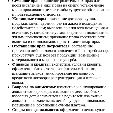
Семейное право
: лишение родительских прав или
восстановление в них; права на опеку; установление
места проживания детей; тяжбы супругов; обжалование
и подтверждение отцовства.
Жилищные споры
: признание договора купли-
продажи, мены, дарения, ренты жилого помещения
недействительным; выселение из жилого помещения и
вселение; установление устава владения и пользования
жилым помещением; признание права собственности;
выписка из жилплощади; приватизация квартиры.
Отстаивание прав потребителя
: составление
претензии либо искового заявления в Роспотребнадзор,
прокуратуру, суд; возврат продукции; возмещение
материального и морального ущерба.
Финансы и кредиты
: экспертиза условий кредита;
оформление банкротства; конфликты с банками;
взыскание займов; аннулирование незаконного
кредитного договора; реструктуризация и отсрочка
выплат.
Вопросы по алиментам
: изменение и аннулирование
алиментного договора; взыскание с дееспособных
взрослых детей алиментов на родителей; взыскание
алиментов на маленьких детей, супругов, инвалидов;
повышение и сокращение суммы платежа.
Споры по недвижимости
: оформление сделок купли-