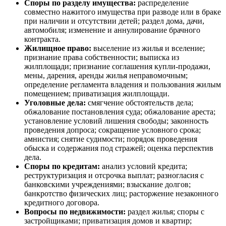
Споры по разделу имущества:
распределение
совместно нажитого имущества при разводе или в браке
при наличии и отсутствии детей; раздел дома, дачи,
автомобиля; изменение и аннулирование брачного
контракта.
Жилищное право:
выселение из жилья и вселение;
признание права собственности; выписка из
жилплощади; признание соглашения купли-продажи,
мены, дарения, аренды жилья неправомочным;
определение регламента владения и пользования жилым
помещением; приватизация жилплощади.
Уголовные дела:
смягчение обстоятельств дела;
обжалование постановления суда; обжалование ареста;
установление условий лишения свободы; законность
проведения допроса; сокращение условного срока;
амнистия; снятие судимости; порядок проведения
обыска и содержания под стражей; оценка перспектив
дела.
Споры по кредитам:
анализ условий кредита;
реструктуризация и отсрочка выплат; разногласия с
банковскими учреждениями; взыскание долгов;
банкротство физических лиц; расторжение незаконного
кредитного договора.
Вопросы по недвижимости:
раздел жилья; споры с
застройщиками; приватизация домов и квартир;