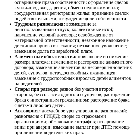
оспаривание права собственности; оформление сделок
купли-продажи, дарения, обмена недвижимостью;
государственная регистрация жилья; признание сделок
недействительными; отчуждение доли собственности.
Трудовые разногласия:
возмещение за
неиспользованный отпуск; коллективные иски;
нарушение условий договора; освобождение от
материальной ответственности; незаконное наложение
дисциплинарного взыскания; незаконное увольнение;
взыскание долга по заработной плате.
Алиментные обязательства:
повышение и снижение
размера платежа; изменение и расторжение алиментного
договора; взыскание алиментов на несовершеннолетних
детей, супругов, нетрудоспособных иждивенцев;
взыскание с трудоспособных взрослых детей алиментов
на родителей.
Споры при разводе:
развод без участия второй
стороны, без согласия одного из супругов; расторжение
брака с иностранным гражданином; расторжение брака
с детьми либо без детей.
Автоюрист:
досудебное урегулирование разногласий;
разногласия с ГИБДД; споры со страховыми
организациями; обжалование штрафов; оспаривание
вины при аварии; взыскание выплат при ДТП; помощь
при лишении водительских прав.