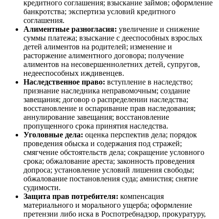
кредитного соглашения; взыскание займов; оформление
банкротства; экспертиза условий кредитного
соглашения.
Алиментные разногласия:
увеличение и снижение
суммы платежа; взыскание с дееспособных взрослых
детей алиментов на родителей; изменение и
расторжение алиментного договора; получение
алиментов на несовершеннолетних детей, супругов,
недееспособных иждивенцев.
Наследственное право:
вступление в наследство;
признание наследника неправомочным; создание
завещания; договор о распределении наследства;
восстановление и оспаривание прав наследования;
аннулирование завещания; восстановление
пропущенного срока принятия наследства.
Уголовные дела:
оценка перспектив дела; порядок
проведения обыска и содержания под стражей;
смягчение обстоятельств дела; сокращение условного
срока; обжалование ареста; законность проведения
допроса; установление условий лишения свободы;
обжалование постановления суда; амнистия; снятие
судимости.
Защита прав потребителя:
компенсация
материального и морального ущерба; оформление
претензии либо иска в Роспотребнадзор, прокуратуру,