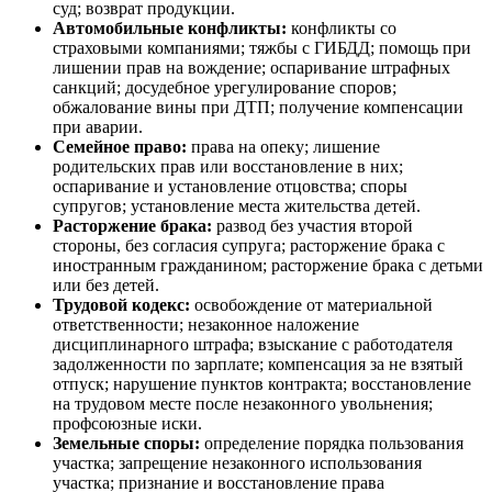
суд; возврат продукции.
Автомобильные конфликты:
конфликты со
страховыми компаниями; тяжбы с ГИБДД; помощь при
лишении прав на вождение; оспаривание штрафных
санкций; досудебное урегулирование споров;
обжалование вины при ДТП; получение компенсации
при аварии.
Семейное право:
права на опеку; лишение
родительских прав или восстановление в них;
оспаривание и установление отцовства; споры
супругов; установление места жительства детей.
Расторжение брака:
развод без участия второй
стороны, без согласия супруга; расторжение брака с
иностранным гражданином; расторжение брака с детьми
или без детей.
Трудовой кодекс:
освобождение от материальной
ответственности; незаконное наложение
дисциплинарного штрафа; взыскание с работодателя
задолженности по зарплате; компенсация за не взятый
отпуск; нарушение пунктов контракта; восстановление
на трудовом месте после незаконного увольнения;
профсоюзные иски.
Земельные споры:
определение порядка пользования
участка; запрещение незаконного использования
участка; признание и восстановление права