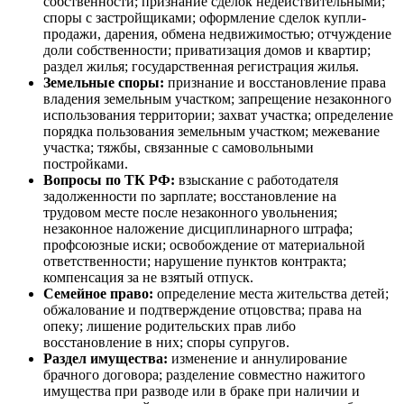
собственности; признание сделок недействительными;
споры с застройщиками; оформление сделок купли-
продажи, дарения, обмена недвижимостью; отчуждение
доли собственности; приватизация домов и квартир;
раздел жилья; государственная регистрация жилья.
Земельные споры:
признание и восстановление права
владения земельным участком; запрещение незаконного
использования территории; захват участка; определение
порядка пользования земельным участком; межевание
участка; тяжбы, связанные с самовольными
постройками.
Вопросы по ТК РФ:
взыскание с работодателя
задолженности по зарплате; восстановление на
трудовом месте после незаконного увольнения;
незаконное наложение дисциплинарного штрафа;
профсоюзные иски; освобождение от материальной
ответственности; нарушение пунктов контракта;
компенсация за не взятый отпуск.
Семейное право:
определение места жительства детей;
обжалование и подтверждение отцовства; права на
опеку; лишение родительских прав либо
восстановление в них; споры супругов.
Раздел имущества:
изменение и аннулирование
брачного договора; разделение совместно нажитого
имущества при разводе или в браке при наличии и