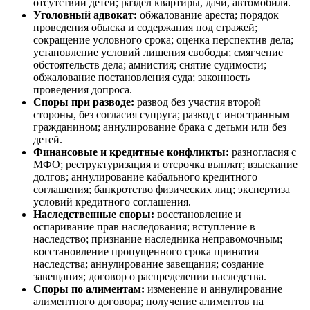
отсутствии детей; раздел квартиры, дачи, автомобиля.
Уголовный адвокат:
обжалование ареста; порядок
проведения обыска и содержания под стражей;
сокращение условного срока; оценка перспектив дела;
установление условий лишения свободы; смягчение
обстоятельств дела; амнистия; снятие судимости;
обжалование постановления суда; законность
проведения допроса.
Споры при разводе:
развод без участия второй
стороны, без согласия супруга; развод с иностранным
гражданином; аннулирование брака с детьми или без
детей.
Финансовые и кредитные конфликты:
разногласия с
МФО; реструктуризация и отсрочка выплат; взыскание
долгов; аннулирование кабального кредитного
соглашения; банкротство физических лиц; экспертиза
условий кредитного соглашения.
Наследственные споры:
восстановление и
оспаривание прав наследования; вступление в
наследство; признание наследника неправомочным;
восстановление пропущенного срока принятия
наследства; аннулирование завещания; создание
завещания; договор о распределении наследства.
Споры по алиментам:
изменение и аннулирование
алиментного договора; получение алиментов на