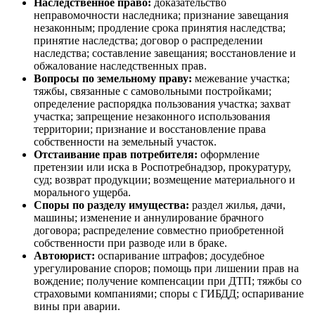
Наследственное право:
доказательство
неправомочности наследника; признание завещания
незаконным; продление срока принятия наследства;
принятие наследства; договор о распределении
наследства; составление завещания; восстановление и
обжалование наследственных прав.
Вопросы по земельному праву:
межевание участка;
тяжбы, связанные с самовольными постройками;
определение распорядка пользования участка; захват
участка; запрещение незаконного использования
территории; признание и восстановление права
собственности на земельный участок.
Отстаивание прав потребителя:
оформление
претензии или иска в Роспотребнадзор, прокуратуру,
суд; возврат продукции; возмещение материального и
морального ущерба.
Споры по разделу имущества:
раздел жилья, дачи,
машины; изменение и аннулирование брачного
договора; распределение совместно приобретенной
собственности при разводе или в браке.
Автоюрист:
оспаривание штрафов; досудебное
урегулирование споров; помощь при лишении прав на
вождение; получение компенсации при ДТП; тяжбы со
страховыми компаниями; споры с ГИБДД; оспаривание
вины при аварии.