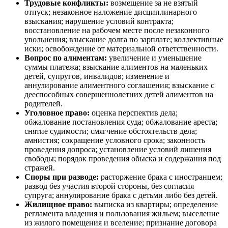
Трудовые конфликты:
возмещение за не взятый
отпуск; незаконное наложение дисциплинарного
взыскания; нарушение условий контракта;
восстановление на рабочем месте после незаконного
увольнения; взыскание долга по зарплате; коллективные
иски; освобождение от материальной ответственности.
Вопрос по алиментам:
увеличение и уменьшение
суммы платежа; взыскание алиментов на маленьких
детей, супругов, инвалидов; изменение и
аннулирование алиментного соглашения; взыскание с
дееспособных совершеннолетних детей алиментов на
родителей.
Уголовное право:
оценка перспектив дела;
обжалование постановления суда; обжалование ареста;
снятие судимости; смягчение обстоятельств дела;
амнистия; сокращение условного срока; законность
проведения допроса; установление условий лишения
свободы; порядок проведения обыска и содержания под
стражей.
Споры при разводе:
расторжение брака с иностранцем;
развод без участия второй стороны, без согласия
супруга; аннулирование брака с детьми либо без детей.
Жилищное право:
выписка из квартиры; определение
регламента владения и пользования жильем; выселение
из жилого помещения и вселение; признание договора