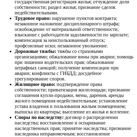
государственная регистрация жилья; отчуждение доли
собственности; раздел жилья; признание сделок
недействительными.
Трудовое право:
нарушение пунктов контракта;
незаконное наложение дисциплинарного штрафа;
освобождение от материальной ответственности;
взыскание с работодателя задолженности по зарплате;
компенсация за неиспользованный отпуск;
профсоюзные иски; незаконное увольнение.
Дорожные тяжбы:
тяжбы со страховыми
организациями; обжалование вины при аварии; помощь
при лишении водительских прав; обжалование
штрафных санкций; получение компенсации при
аварии; конфликты с ГИБДД; досудебное
урегулирование споров.
Жилищное право:
подтверждение права
собственности; приватизация жилплощади; признание
соглашения купли-продажи, мены, дарения, аренды
жилого помещения недействительным; установление
устава владения и пользования жилым помещением;
выписка из квартиры; выселение из жилья и вселение.
Споры по наследству:
договор о распределении
наследства; восстановление и оспаривание
наследственных прав; принятие наследства; признание
наследника неправомочным; восстановление