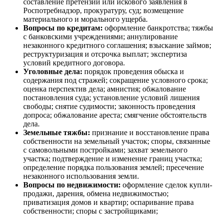
составление претензии или искового заявления в
Роспотребнадзор, прокуратуру, суд; возмещение
материального и морального ущерба.
Вопросы по кредитам:
оформление банкротства; тяжбы
с банковскими учреждениями; аннулирование
незаконного кредитного соглашения; взыскание займов;
реструктуризация и отсрочка выплат; экспертиза
условий кредитного договора.
Уголовные дела:
порядок проведения обыска и
содержания под стражей; сокращение условного срока;
оценка перспектив дела; амнистия; обжалование
постановления суда; установление условий лишения
свободы; снятие судимости; законность проведения
допроса; обжалование ареста; смягчение обстоятельств
дела.
Земельные тяжбы:
признание и восстановление права
собственности на земельный участок; споры, связанные
с самовольными постройками; захват земельного
участка; подтверждение и изменение границ участка;
определение порядка пользования землей; пресечение
незаконного использования земли.
Вопросы по недвижимости:
оформление сделок купли-
продажи, дарения, обмена недвижимостью;
приватизация домов и квартир; оспаривание права
собственности; споры с застройщиками;