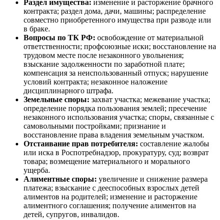
Раздел имущества:
изменение и расторжение брачного
контракта; раздел дома, дачи, машины; распределение
совместно приобретенного имущества при разводе или
в браке.
Вопросы по ТК РФ:
освобождение от материальной
ответственности; профсоюзные иски; восстановление на
трудовом месте после незаконного увольнения;
взыскание задолженности по заработной плате;
компенсация за неиспользованный отпуск; нарушение
условий контракта; незаконное наложение
дисциплинарного штрафа.
Земельные споры:
захват участка; межевание участка;
определение порядка пользования землей; пресечение
незаконного использования участка; споры, связанные с
самовольными постройками; признание и
восстановление права владения земельным участком.
Отстаивание прав потребителя:
составление жалобы
или иска в Роспотребнадзор, прокуратуру, суд; возврат
товара; возмещение материального и морального
ущерба.
Алиментные споры:
увеличение и снижение размера
платежа; взыскание с дееспособных взрослых детей
алиментов на родителей; изменение и расторжение
алиментного соглашения; получение алиментов на
детей, супругов, инвалидов.