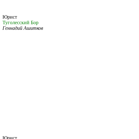
Юрист
Туголесский Бор
Геннадий Ашитков
Юрист