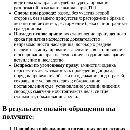
водительских прав; досудебное урегулирование
разногласий; взыскание выплат при ДТП.
Споры при разводе:
развод без участия второй
стороны, без вашего присутствия; расторжение брака с
детьми или без детей; расторжение брака с иностранным
гражданином.
Наследственное право:
восстановление пропущенного
срока принятия наследства; доказательство
неправомочности наследника; договор о разделе
наследства; аннулирование завещания; восстановление
и оспаривание прав наследования; создание завещания;
вступление в наследство.
Вопросы по уголовному праву:
амнистия; оценка
перспектив дела; законность проведения допроса;
порядок проведения обыска и содержания под стражей;
сокращение условного срока; обжалование
постановления суда; установление условий лишения
свободы; смягчение обстоятельств дела; снятие
судимости; обжалование ареста.
В результате онлайн-обращения вы
получите:
Подробную информацию о возможных перспективах