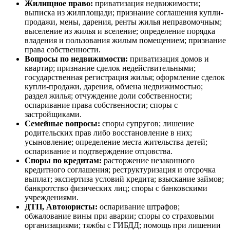
Жилищное право:
приватизация недвижимости;
выписка из жилплощади; признание соглашения купли-
продажи, мены, дарения, ренты жилья неправомочным;
выселение из жилья и вселение; определение порядка
владения и пользования жилым помещением; признание
права собственности.
Вопросы по недвижимости:
приватизация домов и
квартир; признание сделок недействительными;
государственная регистрация жилья; оформление сделок
купли-продажи, дарения, обмена недвижимостью;
раздел жилья; отчуждение доли собственности;
оспаривание права собственности; споры с
застройщиками.
Семейные вопросы:
споры супругов; лишение
родительских прав либо восстановление в них;
усыновление; определение места жительства детей;
оспаривание и подтверждение отцовства.
Споры по кредитам:
расторжение незаконного
кредитного соглашения; реструктуризация и отсрочка
выплат; экспертиза условий кредита; взыскание займов;
банкротство физических лиц; споры с банковскими
учреждениями.
ДТП, Автоюристы:
оспаривание штрафов;
обжалование вины при аварии; споры со страховыми
организациями; тяжбы с ГИБДД; помощь при лишении