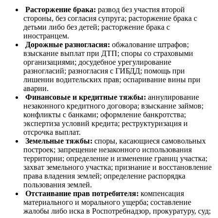
Расторжение брака:
развод без участия второй
стороны, без согласия супруга; расторжение брака с
детьми либо без детей; расторжение брака с
иностранцем.
Дорожные разногласия:
обжалование штрафов;
взыскание выплат при ДТП; споры со страховыми
организациями; досудебное урегулирование
разногласий; разногласия с ГИБДД; помощь при
лишении водительских прав; оспаривание вины при
аварии.
Финансовые и кредитные тяжбы:
аннулирование
незаконного кредитного договора; взыскание займов;
конфликты с банками; оформление банкротства;
экспертиза условий кредита; реструктуризация и
отсрочка выплат.
Земельные тяжбы:
споры, касающиеся самовольных
построек; запрещение незаконного использования
территории; определение и изменение границ участка;
захват земельного участка; признание и восстановление
права владения землей; определение распорядка
пользования землей.
Отстаивание прав потребителя:
компенсация
материального и морального ущерба; составление
жалобы либо иска в Роспотребнадзор, прокуратуру, суд;