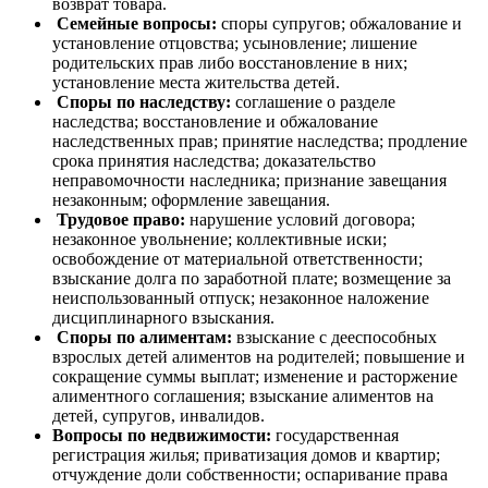
возврат товара.
Семейные вопросы:
споры супругов; обжалование и
установление отцовства; усыновление; лишение
родительских прав либо восстановление в них;
установление места жительства детей.
Споры по наследству:
соглашение о разделе
наследства; восстановление и обжалование
наследственных прав; принятие наследства; продление
срока принятия наследства; доказательство
неправомочности наследника; признание завещания
незаконным; оформление завещания.
Трудовое право:
нарушение условий договора;
незаконное увольнение; коллективные иски;
освобождение от материальной ответственности;
взыскание долга по заработной плате; возмещение за
неиспользованный отпуск; незаконное наложение
дисциплинарного взыскания.
Споры по алиментам:
взыскание с дееспособных
взрослых детей алиментов на родителей; повышение и
сокращение суммы выплат; изменение и расторжение
алиментного соглашения; взыскание алиментов на
детей, супругов, инвалидов.
Вопросы по недвижимости:
государственная
регистрация жилья; приватизация домов и квартир;
отчуждение доли собственности; оспаривание права