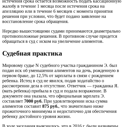
истечения срока остается возможность подать кассационную
жалобу в течение 1 месяца после истечения срока на
апелляцию или в течение 6 месяцев с момента принятия
решения при условии, что будет подано заявление на
восстановление срока обращения.
Нередко вышестоящими судами принимаются диаметрально
противоположные решения. В противном случае придется
обращаться в суд с иском на увеличение алиментов.
Судебная практика
Мировому судье N судебного участка гражданином Э. был
подан иск об уменьшении алиментов на дочь, рожденную в
первом браке, до 12,5% от зарплаты в связи с рождением
ребенка. Истец в суд не явился, подав ходатайство о
рассмотрении дела в отсутствие. Ответчик — гражданка Я.
(мать ребенка) прибыла в суд и подала возражение. В
документе она указала, что официальная зарплата Э.
составляет
7000 руб.
При удовлетворении иска сумма
алиментов составит
875 руб.
, что значительно ниже
прожиточного минимума и недостаточно для обеспечения
ребенку достойного уровня жизни.
В ходе заседания выяснилось, что в 2016 г. были назначены