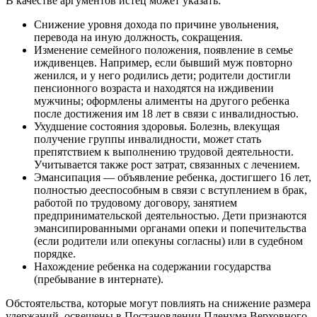
В качестве аргументов истец может указать:
Снижение уровня дохода по причине увольнения,
перевода на иную должность, сокращения.
Изменение семейного положения, появление в семье
иждивенцев. Например, если бывший муж повторно
женился, и у него родились дети; родители достигли
пенсионного возраста и находятся на иждивении
мужчины; оформлены алименты на другого ребенка
после достижения им 18 лет в связи с инвалидностью.
Ухудшение состояния здоровья. Болезнь, влекущая
получение группы инвалидности, может стать
препятствием к выполнению трудовой деятельности.
Учитывается также рост затрат, связанных с лечением.
Эмансипация — объявление ребенка, достигшего 16 лет,
полностью дееспособным в связи с вступлением в брак,
работой по трудовому договору, занятием
предпринимательской деятельностью. Дети признаются
эмансипированными органами опеки и попечительства
(если родители или опекуны согласны) или в судебном
порядке.
Нахождение ребенка на содержании государства
(пребывание в интернате).
Обстоятельства, которые могут повлиять на снижение размера
удержаний, освещены в Постановлении Пленума Верховного