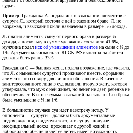
Зависит от обоснованности аргументов и благосклонности
судьи.
Пример
. Гражданка А. подала иск о взыскании алиментов с
супруга Л., который состоял с ней в законном браке. Л. не
возражал, и взыскания были назначены в размере 1/6 дохода.
Л. платил алименты сыну от первого брака в размере ¼
дохода, а поскольку в сумме удержания составили 41,6%,
мужчина подал
иск об уменьшении алиментов
на сына с ¼ до
1/6. Аргументы: согласно ст. 81 СК РФ выплаты на 2 детей
должны быть равны 33%.
Гражданка С.— бывшая жена, подала возражение, где указала,
что Л. с нынешней супругой проживают вместе, оформили
алименты по сговору для личного обогащения. В качестве
заинтересованного лица в суд вызвали вторую жену, которая
утверждала, что муж с ней живет, но денег не дает, ребенка не
обеспечивает. В итоге сумма взысканий на сына от 1-го брака
была уменьшена с ¼ на 1/6.
В большинстве случаев суд идет навстречу истцу. У
оппонента — супруги – должны быть документальные
подтверждения, свидетели того, что супруг получает
неофициальный доход, проживает с другой женой и
добровольно обеспечивает ее детей, имеет возможность