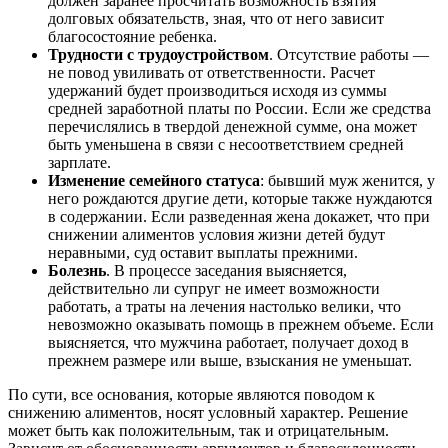
должен заранее просчитать возможность взятия
долговых обязательств, зная, что от него зависит
благосостояние ребенка.
Трудности с трудоустройством
. Отсутствие работы —
не повод увиливать от ответственности. Расчет
удержаний будет производиться исходя из суммы
средней заработной платы по России. Если же средства
перечислялись в твердой денежной сумме, она может
быть уменьшена в связи с несоответствием средней
зарплате.
Изменение семейного статуса
: бывший муж женится, у
него рождаются другие дети, которые также нуждаются
в содержании. Если разведенная жена докажет, что при
снижении алиментов условия жизни детей будут
неравными, суд оставит выплаты прежними.
Болезнь
. В процессе заседания выясняется,
действительно ли супруг не имеет возможности
работать, а траты на лечения настолько велики, что
невозможно оказывать помощь в прежнем объеме. Если
выясняется, что мужчина работает, получает доход в
прежнем размере или выше, взыскания не уменьшат.
По сути, все основания, которые являются поводом к
снижению алиментов, носят условный характер. Решение
может быть как положительным, так и отрицательным.