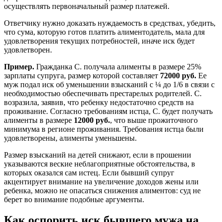
осуществлять первоначальный размер платежей.
Ответчику нужно доказать нуждаемость в средствах, убедить,
что сума, которую готов платить алиментодатель, мала для
удовлетворения текущих потребностей, иначе иск будет
удовлетворен.
Пример.
Гражданка С. получала алименты в размере 25%
зарплаты супруга, размер которой составляет
72000
руб.
Ее
муж подал иск об уменьшении взысканий с ¼ до 1/6 в связи с
необходимостью обеспечивать престарелых родителей. С.
возразила, заявив, что ребенку недостаточно средств на
проживание. Согласно требованиям истца, С. будет получать
алименты в размере
12000
руб.
, что выше прожиточного
минимума в регионе проживания. Требования истца были
удовлетворены, алименты уменьшены.
Размер взысканий на детей снижают, если в прошении
указываются веские неблагоприятные обстоятельства, в
которых оказался сам истец. Если бывший супруг
акцентирует внимание на увеличение доходов жены или
ребенка, можно не опасаться снижения алиментов: суд не
берет во внимание подобные аргументы.
Как оспорить иск бывшего мужа на