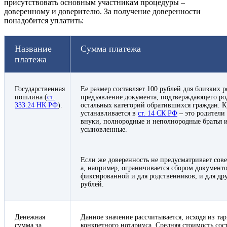
присутствовать основным участникам процедуры –
доверенному и доверителю. За получение доверенности
понадобится уплатить:
Название
Сумма платежа
платежа
Государственная
Ее размер составляет 100 рублей для близких 
пошлина (
ст.
предъявление документа, подтверждающего род
333.24 НК РФ
).
остальных категорий обратившихся граждан. К
устанавливается в
ст. 14 СК РФ
– это родители
внуки, полнородные и неполнородные братья и
усыновленные.
Если же доверенность не предусматривает сов
а, например, ограничивается сбором документо
фиксированной и для родственников, и для др
рублей.
Денежная
Данное значение рассчитывается, исходя из т
сумма за
конкретного нотариуса. Средняя стоимость сост