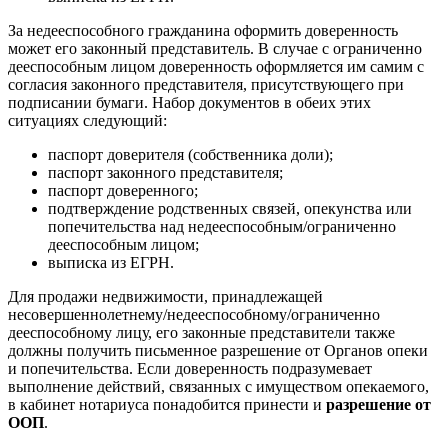
За недееспособного гражданина оформить доверенность
может его законный представитель. В случае с ограниченно
дееспособным лицом доверенность оформляется им самим с
согласия законного представителя, присутствующего при
подписании бумаги. Набор документов в обеих этих
ситуациях следующий:
паспорт доверителя (собственника доли);
паспорт законного представителя;
паспорт доверенного;
подтверждение родственных связей, опекунства или
попечительства над недееспособным/ограниченно
дееспособным лицом;
выписка из ЕГРН.
Для продажи недвижимости, принадлежащей
несовершеннолетнему/недееспособному/ограниченно
дееспособному лицу, его законные представители также
должны получить письменное разрешение от Органов опеки
и попечительства. Если доверенность подразумевает
выполнение действий, связанных с имуществом опекаемого,
в кабинет нотариуса понадобится принести и
разрешение от
ООП
.