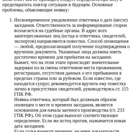
предотвратить повтор ситуации в будущем. Основные
проблемы, объясняющие неявку:
Несвоевременное уведомление ответчика о дате (месте)
заседания. Ответственность за информирование сторон
возлагается на судебные органы. В адрес всех
заинтересованных лиц (истца и ответчика, свидетелей,
экспертов) направляются повестки. Способ оповещения
— любой, предполагающий получение подтверждения о
вручении документа. Указанные лица должны иметь
достаточно времени для прибытия на заседание.
Бывает, что на этом этапе происходят значительные
задержки из-за смены ответчиком места проживания,
регистрации, отсутствия данных о его пребывании в
пределах страны или за рубежом. Если известно, где
находится супруг, рекомендуется вручить ему повестку
лично в присутствии свидетелей, руководствуясь ст. 115
ГПК РФ.
Неявка ответчика, который был должным образом
оповещен о месте и времени заседания, является
основанием для начала заочного производства (ст. 233
ГПК РФ). Об этом судья выносит соответствующее
определение. Если же истец против, назначается новая
дата заседания.
Если судья вынесет решение, не имея доказательств