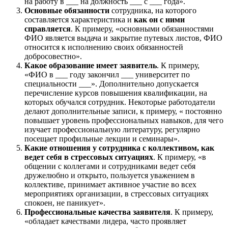
на работу в ___ на должность ___ с ___ года».
Основные обязанности
сотрудника, на которого
составляется характеристика и
как он с ними
справляется
. К примеру, «основными обязанностями
ФИО является выдача и закрытие путевых листов, ФИО
относится к исполнению своих обязанностей
добросовестно».
Какое образование имеет заявитель
. К примеру,
«ФИО в ___ году закончил ___ университет по
специальности ___». Дополнительно допускается
перечисление курсов повышения квалификации, на
которых обучался сотрудник. Некоторые работодатели
делают дополнительные записи, к примеру, « постоянно
повышает уровень профессиональных навыков, для чего
изучает профессиональную литературу, регулярно
посещает профильные лекции и семинары».
Какие отношения у сотрудника с коллективом, как
ведет себя в стрессовых ситуациях
. К примеру, «в
общении с коллегами и сотрудниками ведет себя
дружелюбно и открыто, пользуется уважением в
коллективе, принимает активное участие во всех
мероприятиях организации, в стрессовых ситуациях
спокоен, не паникует».
Профессиональные качества заявителя
. К примеру,
«обладает качествами лидера, часто проявляет