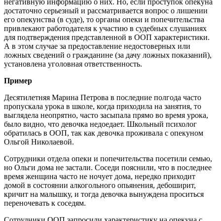
негативную информацию о них. Но, если проступок опекуна
достаточно серьезный и рассматривается вопрос о лишении
его опекунства (в суде), то органы опеки и попечительства
привлекают работодателя к участию в судебных слушаниях
для подтверждения представленной в ООП характеристики.
А в этом случае за предоставление недостоверных или
ложных сведений о гражданине (за дачу ложных показаний),
установлена уголовная ответственность.
Пример
Десятилетняя Марина Петрова в последние полгода часто
пропускала урока в школе, когда приходила на занятия, то
выглядела неопрятно, часто засыпала прямо во время урока,
было видно, что девочка недоедает. Школьный психолог
обратилась в ООП, так как девочка проживала с опекуном
Ольгой Николаевой.
Сотрудники отдела опеки и попечительства посетили семью,
но Ольги дома не застали. Соседи пояснили, что в последнее
время женщина часто не ночует дома, нередко приходит
домой в состоянии алкогольного опьянения, дебоширит,
кричит на малышку, и тогда девочка вынуждена проситься
переночевать к соседям.
Сотрудники ООП запросили характеристику на опекуна с