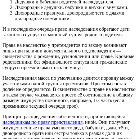
Дедушки и бабушки родителей наследодателя.
Двоюродные дедушки, бабушки и внуки с внучками.
Двоюродные правнуки, двоюродные тети с дядями,
двоюродные племянники.
И в последнюю очередь право наследования обретают дети
законного супруга и законный супруг родного родителя.
Права на наследство у претендентов по закону возникают
лишь при наличии документального подтверждения —
свидетельства о рождении, усыновлении или браке. Кровные
родственники без официального статуса или гражданские
супруги преемниками стать не могут.
Наследственная масса по умолчанию делится поровну между
участниками одной группы преемников. При этом состав
долей не определяется. В свидетельстве о праве на наследство
в таком случае указывается просто её соотношение к общему
размеру имущества покойного, например, 1/3 часть (если
преемников текущей очереди трое).
Принцип распределения собственности, причитающейся
наследникам по праву представления
, иной. Они получают
имущественные права умершего деда, бабушки, дяди, тёти,
двоюродного брата или сестры только в рамках доли их
родителя, которая между несколькими детьми также делится