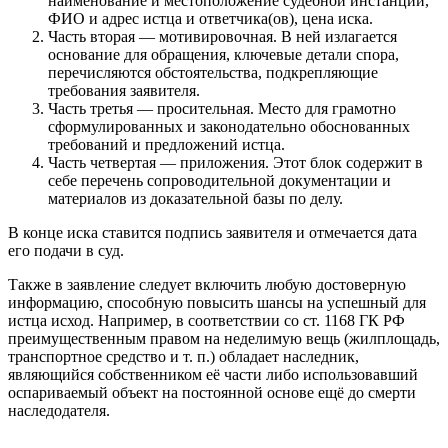
наименование и местоположение судебной инстанции,
ФИО и адрес истца и ответчика(ов), цена иска.
Часть вторая — мотивировочная. В ней излагается
основание для обращения, ключевые детали спора,
перечисляются обстоятельства, подкрепляющие
требования заявителя.
Часть третья — просительная. Место для грамотно
сформулированных и законодательно обоснованных
требований и предложений истца.
Часть четвертая — приложения. Этот блок содержит в
себе перечень сопроводительной документации и
материалов из доказательной базы по делу.
В конце иска ставится подпись заявителя и отмечается дата
его подачи в суд.
Также в заявление следует включить любую достоверную
информацию, способную повысить шансы на успешный для
истца исход. Например, в соответствии со ст. 1168 ГК РФ
преимущественным правом на неделимую вещь (жилплощадь,
транспортное средство и т. п.) обладает наследник,
являющийся собственником её части либо использовавший
оспариваемый объект на постоянной основе ещё до смерти
наследодателя.