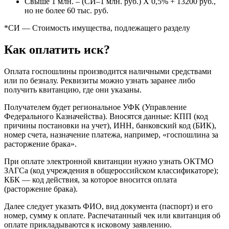
Свыше 1 млн. – (СИ–1 млн. руб.) Х 0,5% + 13200 руб.,
но не более 60 тыс. руб.
*СИ — Стоимость имущества, подлежащего разделу
Как оплатить иск?
Оплата госпошлины производится наличными средствами
или по безналу. Реквизиты можно узнать заранее либо
получить квитанцию, где они указаны.
Получателем будет региональное УФК (Управление
Федерального Казначейства). Вносятся данные: КПП (код
причины постановки на учет), ИНН, банковский код (БИК),
номер счета, назначение платежа, например, «госпошлина за
расторжение брака».
При оплате электронной квитанции нужно узнать ОКТМО
ЗАГСа (код учреждения в общероссийском классификаторе);
КБК — код действия, за которое вносится оплата
(расторжение брака).
Далее следует указать ФИО, вид документа (паспорт) и его
номер, сумму к оплате. Распечатанный чек или квитанция об
оплате прикладываются к исковому заявлению.