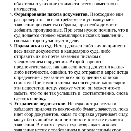
обязательно указание стоимости всего совместного
имущества.
Формирование пакета документов
. Необходимо еще
раз проверить – все ли требуемые и упомянутые в
заявлении документы собраны, при необходимости
добавить пропущенные. При этом нужно помнить, что в
суд подается столько экземпляров исковых заявлений,
сколько сторон участвует в деле.
Подача иска в суд
. Истец должен либо лично принести
весь пакет документов в канцелярию суда, либо
отправить их по почте заказным письмом с
уведомлением о вручении. Второй вариант
предпочтительнее, так как если истец допустил какие-
либо неточности, ошибки, то суд отправит в адрес истца
определение с указанием всех допущенных ошибок
списком. При самостоятельном посещении канцелярии
эти недостатки истцу укажут устно, он может что-то
забыть, что-то не так услышать и, соответственно, снова
сделать ошибку.
Устранение недостатков
. Нередко истцы все-таки
забывают приложить какую-либо бумагу, зачастую, пока
идет сбор документов, какая-то справка утрачивает силу,
могут быть ошибки или неточности в тексте искового
заявления. В таких случаях суд возвращает исковое
заявление истцу с требованием в определенный срок