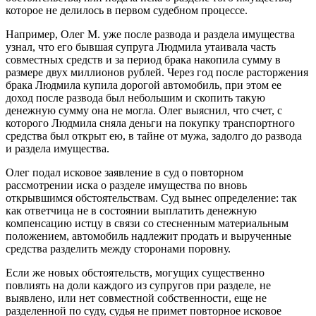
которое не делилось в первом судебном процессе.
Например, Олег М. уже после развода и раздела имущества
узнал, что его бывшая супруга Людмила утаивала часть
совместных средств и за период брака накопила сумму в
размере двух миллионов рублей. Через год после расторжения
брака Людмила купила дорогой автомобиль, при этом ее
доход после развода был небольшим и скопить такую
денежную сумму она не могла. Олег выяснил, что счет, с
которого Людмила сняла деньги на покупку транспортного
средства был открыт ею, в тайне от мужа, задолго до развода
и раздела имущества.
Олег подал исковое заявление в суд о повторном
рассмотрении иска о разделе имущества по вновь
открывшимся обстоятельствам. Суд вынес определение: так
как ответчица не в состоянии выплатить денежную
компенсацию истцу в связи со стесненным материальным
положением, автомобиль надлежит продать и вырученные
средства разделить между сторонами поровну.
Если же новых обстоятельств, могущих существенно
повлиять на доли каждого из супругов при разделе, не
выявлено, или нет совместной собственности, еще не
разделенной по суду, судья не примет повторное исковое