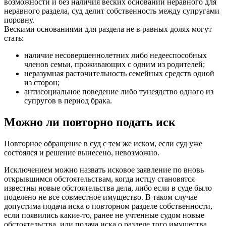
возможности и без наличия веских оснований неравного для
неравного раздела, суд делит собственность между супругами
поровну.
Вескими основаниями для раздела не в равных долях могут
стать:
наличие несовершеннолетних либо недееспособных
членов семьи, проживающих с одним из родителей;
неразумная расточительность семейных средств одной
из сторон;
антисоциальное поведение либо тунеядство одного из
супругов в период брака.
Можно ли повторно подать иск
Повторное обращение в суд с тем же иском, если суд уже
состоялся и решение вынесено, невозможно.
Исключением можно назвать исковое заявление по вновь
открывшимся обстоятельствам, когда истцу становятся
известны новые обстоятельства дела, либо если в суде было
поделено не все совместное имущество. В таком случае
допустима подача иска о повторном разделе собственности,
если появились какие-то, ранее не учтенные судом новые
обстоятельства, или подача иска о разделе того имущества,