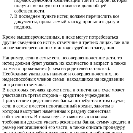
порядок денежной компенсации той из сторон, которая
получит меньшую по стоимости долю общей
собственности.
В последнем пункте истец должен перечислить все
документы, прилагаемый к иску, проставить дату и
подпись.
Кроме вышеперечисленных, в иске могут потребоваться
другие сведения об истце, ответчике и третьих лицах, так или
иначе заинтересованных в исходе судебного заседания.
Например, если в семье есть несовершеннолетние дети, то
истец должен будет указать их количество и возраст, а также
их место проживания (с кем из родителей остаются).
Необходимо указывать наличие и совершеннолетних, но
недееспособных членов семьи, находящихся на иждивении
истца или ответчика.
В некоторых случаях кроме истца и ответчика в суде может
участвовать третья сторона – кредитное учреждение.
Присутствие представителя банка потребуется в том случае,
если в семье имеется непогашенный кредит, залогом в
котором выступает намеченная к разделу совместная
собственность. В таком случае заявитель в исковом
требовании должен указать реквизиты банка, сумму кредита и
размер непогашенной его части, а также описать процедуру,
по которой он требует разделить и кредит, и собственность,