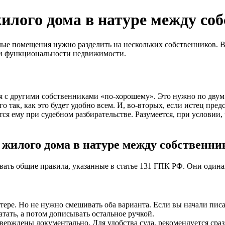
жилого дома в натуре между со
илые помещения нужно разделить на нескольких собственников. В
ери функциональности недвижимости.
я с другими собственниками «по-хорошему». Это нужно по двум 
о так, как это будет удобно всем. И, во-вторых, если истец пред
тется ему при судебном разбирательстве. Разумеется, при услов
 жилого дома в натуре между собственн
ывать общие правила, указанные в статье 131 ГПК РФ. Они один
ре. Но не нужно смешивать оба варианта. Если вы начали писат
тать, а потом дописывать остальное ручкой.
верждены документально. Для удобства суда, рекомендуется сраз