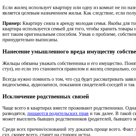
Если жилец использует квартиру или одну из комнат не по наз
является целевым назначением жилья. Как следствие, если пол
Пример:
Квартиру сняла в аренду молодая семья. Якобы для т
квартира используется семьей для того, чтобы хранить товары
вот таким оригинальным способом. Узнав о проблеме, собственн
принудительно выписаны.
Нанесение умышленного вреда имуществу собств
Жильцы обязаны уважать собственника и его имущество. Понят
стул), но если это становится правилом и жилец специально, со
Всегда нужно помнить о том, что суд будет рассматривать зая
видеосъемка, аудиозаписи, показания свидетелей-соседей и так 
Исключение родственных связей
Чаще всего в квартирах вместе проживают родственники. Одна
разводятся,
лишаются родительских прав
и так далее. В такой 
может выселить бывших родственников (родителей, бывшего муж
Среди всех причин/оснований эту доказать проще всего. Факт
суд, скорее всего, станет на сторону истца.