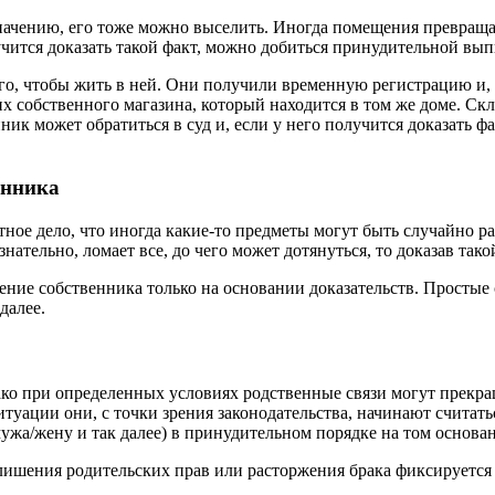
начению, его тоже можно выселить. Иногда помещения превращают
учится доказать такой факт, можно добиться принудительной вы
ого, чтобы жить в ней. Они получили временную регистрацию и,
 их собственного магазина, который находится в том же доме. С
ик может обратиться в суд и, если у него получится доказать ф
енника
ное дело, что иногда какие-то предметы могут быть случайно 
знательно, ломает все, до чего может дотянуться, то доказав так
вление собственника только на основании доказательств. Просты
далее.
ко при определенных условиях родственные связи могут прекра
ситуации они, с точки зрения законодательства, начинают считат
а/жену и так далее) в принудительном порядке на том основани
 лишения родительских прав или расторжения брака фиксируется