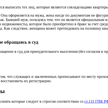
тся выписать тех лиц, которые являются совладельцами квартиры
. Она оформляется на мужа, жена нигде по документам не фигури
рак. Бывший муж, пользуясь тем, что он является официальным 
 недвижимость), которое было приобретено в браке за счет сре
да. Как следствие, женщина может претендовать на половину ква
е обращаясь в суд
ение в суд для принудительного выселения (без согласия и при
в том, что служащих и заключенных прописывают по месту прох
 восстановить их регистрацию.
ры
олнять которые следует в строгом соответствии со
ст.131 ГПК Р