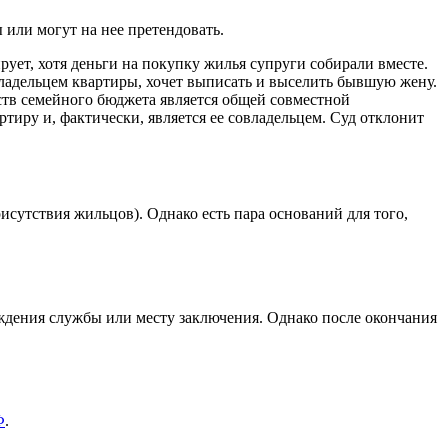
 или могут на нее претендовать.
рует, хотя деньги на покупку жилья супруги собирали вместе.
владельцем квартиры, хочет выписать и выселить бывшую жену.
дств семейного бюджета является общей совместной
ртиру и, фактически, является ее совладельцем. Суд отклонит
сутствия жильцов). Однако есть пара оснований для того,
ождения службы или месту заключения. Однако после окончания
Ф
.