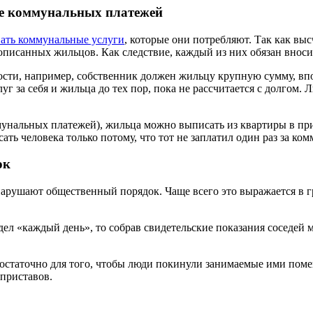
те коммунальных платежей
ать коммунальные услуги
, которые они потребляют. Так как выс
описанных жильцов. Как следствие, каждый из них обязан внос
сти, например, собственник должен жильцу крупную сумму, впо
 за себя и жильца до тех пор, пока не рассчитается с долгом.
унальных платежей), жильца можно выписать из квартиры в при
ь человека только потому, что тот не заплатил один раз за ком
ок
рушают общественный порядок. Чаще всего это выражается в г
здел «каждый день», то собрав свидетельские показания соседей
статочно для того, чтобы люди покинули занимаемые ими помещ
приставов.