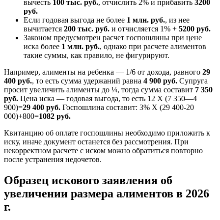
вычесть
100 тыс. руб.
, отчислить 2% и прибавить
3200
руб.
Если годовая выгода не более
1 млн. руб.
, из нее
вычитается
200 тыс. руб.
и отчисляется 1% +
5200 руб.
Законом предусмотрен расчет госпошлины при цене
иска более
1 млн. руб.
, однако при расчете алиментов
такие суммы, как правило, не фигурируют.
Например, алименты на ребенка — 1/6 от дохода, равного
29
400 руб.
, то есть сумма удержаний равна
4 900 руб.
Супруга
просит увеличить алименты до ¼, тогда сумма составит
7 350
руб.
Цена иска — годовая выгода, то есть 12 Х (7 350—4
900)=
29 400 руб.
Госпошлина составит: 3% Х (29 400-20
000)+800=
1082 руб.
Квитанцию об оплате госпошлины необходимо приложить к
иску, иначе документ останется без рассмотрения. При
некорректном расчете с иском можно обратиться повторно
после устранения недочетов.
Образец искового заявления об
увеличении размера алиментов в 2026
г.