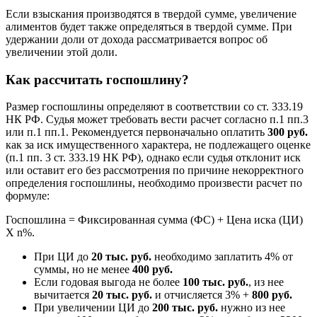
Если взыскания производятся в твердой сумме, увеличение
алиментов будет также определяться в твердой сумме. При
удержании доли от дохода рассматривается вопрос об
увеличении этой доли.
Как рассчитать госпошлину?
Размер госпошлины определяют в соответствии со ст. 333.19
НК РФ. Судья может требовать вести расчет согласно п.1 пп.3
или п.1 пп.1. Рекомендуется первоначально оплатить
300 руб.
как за иск имущественного характера, не подлежащего оценке
(п.1 пп. 3 ст. 333.19 НК РФ), однако если судья отклонит иск
или оставит его без рассмотрения по причине некорректного
определения госпошлины, необходимо произвести расчет по
формуле:
Госпошлина = Фиксированная сумма (ФС) + Цена иска (ЦИ)
Х n%.
При ЦИ до
20 тыс. руб.
необходимо заплатить 4% от
суммы, но не менее
400 руб.
Если годовая выгода не более
100 тыс. руб.
, из нее
вычитается
20 тыс. руб.
и отчисляется 3% +
800 руб.
При увеличении ЦИ до
200 тыс. руб.
нужно из нее