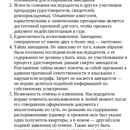
Ясность сознания наследодателя и других участников
процедуры (удостоверителя, свидетелей,
рукоприкладчика). Опьянение алкоголем,
наркотическими и химическими препаратами является
достаточной причиной для того, чтобы признать
документ недействительным в суде.
Единоличность волеизъявления. Завещание,
совершенное от имени двух и более лиц — ничтожно.
Тайна завещания. Не зависимо от того, каким образом
была изложена последняя воля наследодателя, о ее
содержании не должны узнать лица, не участвовавшие в
процессе удостоверения, раньше смерти завещателя.
Разглашение тайны может повлечь за собой призвание к
административной ответственности и взыскание с
нарушителя штрафа. Запрет не касается завещателя —
он вправе делиться подобной информацией по
собственному усмотрению.
Возможность отмены и изменения. Наследодатель
вправе отменить волеизъявление в любой момент после
его совершения оформлением документа с
аналогичными по сути, но разными по содержанию
распоряжениями (пример: в прежнем акте был указан
один получатель квартиры, а в новом — другой) или
подачей заявления об отмене. Также могут быть