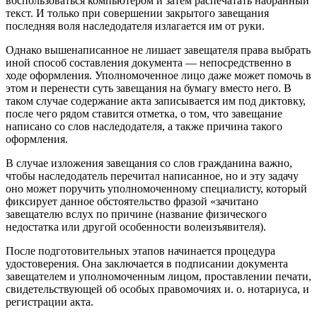
воспользоваться компьютером и затем распечатать набранный
текст. И только при совершении закрытого завещания
последняя воля наследодателя излагается им от руки.
Однако вышенаписанное не лишает завещателя права выбрать
иной способ составления документа — непосредственно в
ходе оформления. Уполномоченное лицо даже может помочь в
этом и перенести суть завещания на бумагу вместо него. В
таком случае содержание акта записывается им под диктовку,
после чего рядом ставится отметка, о том, что завещание
написано со слов наследодателя, а также причина такого
оформления.
В случае изложения завещания со слов гражданина важно,
чтобы наследодатель перечитал написанное, но и эту задачу
оно может поручить уполномоченному специалисту, который
фиксирует данное обстоятельство фразой «зачитано
завещателю вслух по причине (название физического
недостатка или другой особенности волеизъявителя).
После подготовительных этапов начинается процедура
удостоверения. Она заключается в подписании документа
завещателем и уполномоченным лицом, проставлении печати,
свидетельствующей об особых правомочиях и. о. нотариуса, и
регистрации акта.