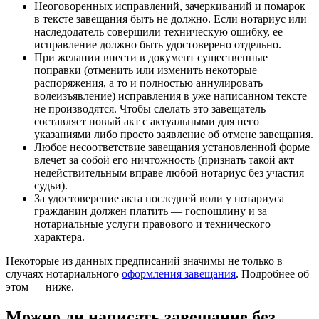
Неоговоренных исправлений, зачеркиваний и помарок
в тексте завещания быть не должно. Если нотариус или
наследодатель совершили техническую ошибку, ее
исправление должно быть удостоверено отдельно.
При желании внести в документ существенные
поправки (отменить или изменить некоторые
распоряжения, а то и полностью аннулировать
волеизъявление) исправления в уже написанном тексте
не производятся. Чтобы сделать это завещатель
составляет новый акт с актуальными для него
указаниями либо просто заявление об отмене завещания.
Любое несоответствие завещания установленной форме
влечет за собой его ничтожность (признать такой акт
недействительным вправе любой нотариус без участия
судьи).
За удостоверение акта последней воли у нотариуса
гражданин должен платить — госпошлину и за
нотариальные услуги правового и технического
характера.
Некоторые из данных предписаний значимы не только в
случаях нотариального
оформления завещания
. Подробнее об
этом — ниже.
Можно ли написать завещание без