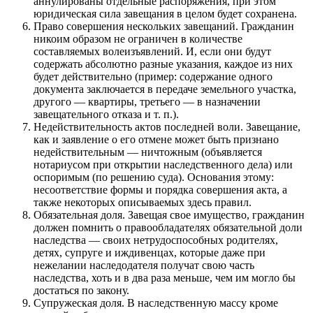
аннулированы отдельные распоряжения, при этом
юридическая сила завещания в целом будет сохранена.
Право совершения нескольких завещаний. Гражданин
никоим образом не ограничен в количестве
составляемых волеизъявлений. И, если они будут
содержать абсолютно разные указания, каждое из них
будет действительно (пример: содержание одного
документа заключается в передаче земельного участка,
другого — квартиры, третьего — в назначении
завещательного отказа и т. п.).
Недействительность актов последней воли. Завещание,
как и заявление о его отмене может быть признано
недействительным — ничтожным (объявляется
нотариусом при открытии наследственного дела) или
оспоримым (по решению суда). Основания этому:
несоответствие формы и порядка совершения акта, а
также некоторых описываемых здесь правил.
Обязательная доля. Завещая свое имущество, гражданин
должен помнить о правообладателях обязательной доли
наследства — своих нетрудоспособных родителях,
детях, супруге и иждивенцах, которые даже при
нежелании наследодателя получат свою часть
наследства, хоть и в два раза меньше, чем им могло бы
достаться по закону.
Супружеская доля. В наследственную массу кроме