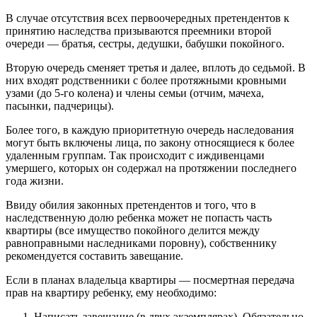
В случае отсутствия всех первоочередных претендентов к
принятию наследства призываются преемники второй
очереди — братья, сестры, дедушки, бабушки покойного.
Вторую очередь сменяет третья и далее, вплоть до седьмой. В
них входят родственники с более протяжными кровными
узами (до 5-го колена) и члены семьи (отчим, мачеха,
пасынки, падчерицы).
Более того, в каждую приоритетную очередь наследования
могут быть включены лица, по закону относящиеся к более
удаленным группам. Так происходит с иждивенцами
умершего, которых он содержал на протяжении последнего
года жизни.
Ввиду обилия законных претендентов и того, что в
наследственную долю ребенка может не попасть часть
квартиры (все имущество покойного делится между
равноправными наследниками поровну), собственнику
рекомендуется составить завещание.
Если в планах владельца квартиры — посмертная передача
прав на квартиру ребенку, ему необходимо:
Написать завещание (в двух экземплярах). Обязательно