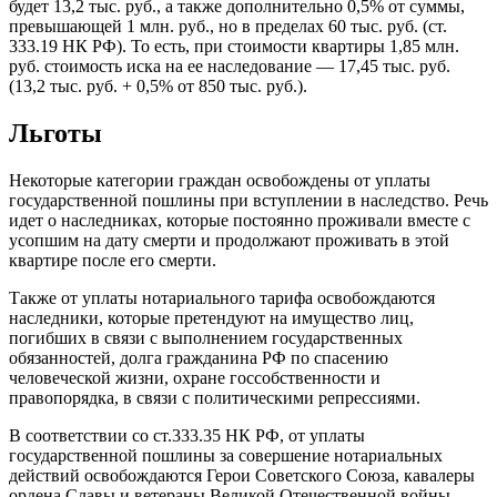
будет 13,2 тыс. руб., а также дополнительно 0,5% от суммы,
превышающей 1 млн. руб., но в пределах 60 тыс. руб. (ст.
333.19 НК РФ). То есть, при стоимости квартиры 1,85 млн.
руб. стоимость иска на ее наследование — 17,45 тыс. руб.
(13,2 тыс. руб. + 0,5% от 850 тыс. руб.).
Льготы
Некоторые категории граждан освобождены от уплаты
государственной пошлины при вступлении в наследство. Речь
идет о наследниках, которые постоянно проживали вместе с
усопшим на дату смерти и продолжают проживать в этой
квартире после его смерти.
Также от уплаты нотариального тарифа освобождаются
наследники, которые претендуют на имущество лиц,
погибших в связи с выполнением государственных
обязанностей, долга гражданина РФ по спасению
человеческой жизни, охране госсобственности и
правопорядка, в связи с политическими репрессиями.
В соответствии со ст.333.35 НК РФ, от уплаты
государственной пошлины за совершение нотариальных
действий освобождаются Герои Советского Союза, кавалеры
ордена Славы и ветераны Великой Отечественной войны.