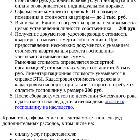
стоить
600 руб
. Дополнительные услуги нотариуса и их
оплата оговариваются в индивидуальном порядке.
Оформление комплекта справок БТИ о размере
помещения и стоимости квартиры —
до 1 тыс. руб
.
Выписка из Единого госреестра прав на недвижимость с
целью установления личности собственника —
200 руб
.
Получение документов, удостоверяющих стоимость
квартиры на момент смерти собственника. При
предоставлении нескольких документов с указанием
стоимости квартиры для расчета госпошлины
учитывается наименьшая сумма.
Рыночная стоимость определяется экспертной
организацией; стоимость их услуг составит
от 5 тыс.
руб
. Инвентаризационная стоимость указывается в
справке БТИ. Кадастровая стоимость отражена в
кадастровом паспорте, при заказе которого потребуется
оплатить госпошлину в размере
200 руб
.
После сбора документов по истечении 6-месячного рока
с даты смерти наследодателя необходимо
оплатить
госпошлину на наследство
.
Кроме того, оформление наследства может повлечь ряд
дополнительных расходов, в том числе на:
оплату услуг представителя;
расходы на консультации юристов;