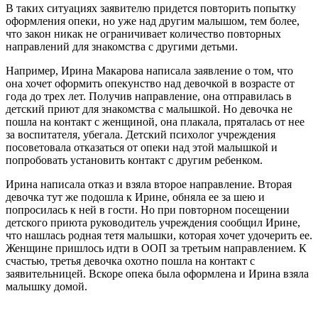
В таких ситуациях заявителю придется повторить попытку
оформления опеки, но уже над другим малышом, тем более,
что закон никак не ограничивает количество повторных
направлений для знакомства с другими детьми.
Например, Ирина Макарова написала заявление о том, что
она хочет оформить опекунство над девочкой в возрасте от
года до трех лет. Получив направление, она отправилась в
детский приют для знакомства с малышкой. Но девочка не
пошла на контакт с женщиной, она плакала, пряталась от нее
за воспитателя, убегала. Детский психолог учреждения
посоветовала отказаться от опеки над этой малышкой и
попробовать установить контакт с другим ребенком.
Ирина написала отказ и взяла второе направление. Вторая
девочка тут же подошла к Ирине, обняла ее за шею и
попросилась к ней в гости. Но при повторном посещении
детского приюта руководитель учреждения сообщил Ирине,
что нашлась родная тетя малышки, которая хочет удочерить ее.
Женщине пришлось идти в ООП за третьим направлением. К
счастью, третья девочка охотно пошла на контакт с
заявительницей. Вскоре опека была оформлена и Ирина взяла
малышку домой.