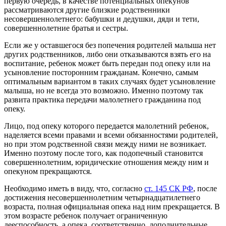
первую очередь, в качестве потенциальных опекунов
рассматриваются другие близкие родственники
несовершеннолетнего: бабушки и дедушки, дяди и тети,
совершеннолетние братья и сестры.
Если же у оставшегося без попечения родителей малыша нет
других родственников, либо они отказываются взять его на
воспитание, ребенок может быть передан под опеку или на
усыновление посторонним гражданам. Конечно, самым
оптимальным вариантом в таких случаях будет усыновление
малыша, но не всегда это возможно. Именно поэтому так
развита практика передачи малолетнего гражданина под
опеку.
Лицо, под опеку которого передается малолетний ребенок,
наделяется всеми правами и всеми обязанностями родителей,
но при этом родственной связи между ними не возникает.
Именно поэтому после того, как подопечный становится
совершеннолетним, юридические отношения между ним и
опекуном прекращаются.
Необходимо иметь в виду, что, согласно
ст. 145 СК РФ
, после
достижения несовершеннолетним четырнадцатилетнего
возраста, полная официальная опека над ним прекращается. В
этом возрасте ребенок получает ограниченную
дееспособность, а опека, соответственно, дополнительные