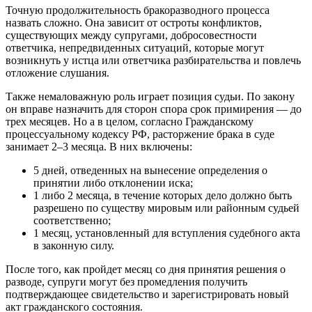
Точную продолжительность бракоразводного процесса
назвать сложно. Она зависит от остроты конфликтов,
существующих между супругами, добросовестности
ответчика, непредвиденных ситуаций, которые могут
возникнуть у истца или ответчика разбирательства и повлечь
отложение слушания.
Также немаловажную роль играет позиция судьи. По закону
он вправе назначить для сторон спора срок примирения — до
трех месяцев. Но а в целом, согласно Гражданскому
процессуальному кодексу РФ, расторжение брака в суде
занимает 2–3 месяца. В них включены:
5 дней, отведенных на вынесение определения о
принятии либо отклонении иска;
1 либо 2 месяца, в течение которых дело должно быть
разрешено по существу мировым или районным судьей
соответственно;
1 месяц, установленный для вступления судебного акта
в законную силу.
После того, как пройдет месяц со дня принятия решения о
разводе, супруги могут без промедления получить
подтверждающее свидетельство и зарегистрировать новый
акт гражданского состояния.