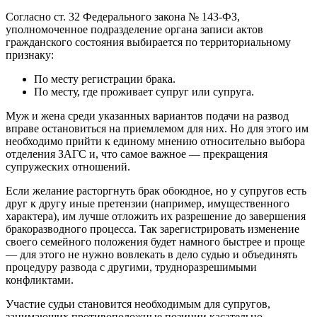
Согласно ст. 32 Федерального закона № 143-ФЗ,
уполномоченное подразделение органа записи актов
гражданского состояния выбирается по территориальному
признаку:
По месту регистрации брака.
По месту, где проживает супруг или супруга.
Муж и жена среди указанных вариантов подачи на развод
вправе остановиться на приемлемом для них. Но для этого им
необходимо прийти к единому мнению относительно выбора
отделения ЗАГС и, что самое важное — прекращения
супружеских отношений.
Если желание расторгнуть брак обоюдное, но у супругов есть
друг к другу иные претензии (например, имущественного
характера), им лучше отложить их разрешение до завершения
бракоразводного процесса. Так зарегистрировать изменение
своего семейного положения будет намного быстрее и проще
— для этого не нужно вовлекать в дело судью и объединять
процедуру развода с другими, трудноразрешимыми
конфликтами.
Участие судьи становится необходимым для супругов,
занимающих противоположные позиции касательно