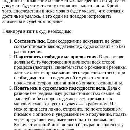
подпишет соглашение об алиментах. Заверенный нотариусом
документ будет иметь силу исполнительного листа. Кроме
того, впоследствии в иске можно будет указать, что согласия
достичь не удалось, а это один из поводов истребовать
алименты в судебном порядке.
Планируя визит в суд, необходимо:
Составить иск.
Если содержание документа не будет
соответствовать законодательству, судья оставит его без
рассмотрения.
Подготовить необходимые приложения.
В их составе
должны быть удостоверения личности всех сторон
процесса (паспорта, свидетельство о рождении ребенка),
данные о месте проживания несовершеннолетнего, при
необходимости — сведения об имущественном
положении сторон, квитанция об оплате госпошлины.
Подать иск в суд согласно подсудности дела.
Дела о
разводе без раздела имущества стоимостью свыше 50
тыс. руб. и без споров о детях рассматриваются в
мировом суде, в других случаях — в районном. Иск
можно принести лично, отправить по почте заказным
письмом с описью и уведомлением о получении, подать
через представителя, имеющего на то полномочия.
Количество копий иска должно быть равно количеству
лиц, заинтересованных в деле.