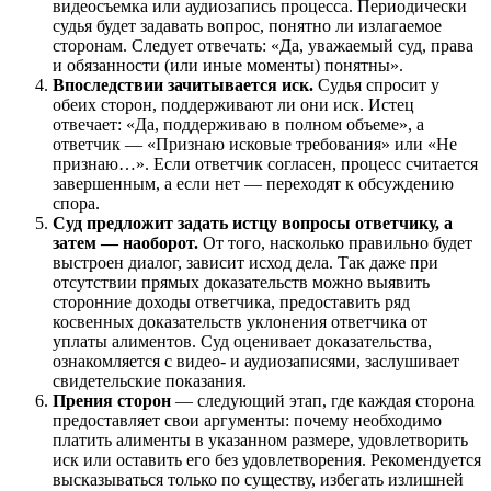
видеосъемка или аудиозапись процесса. Периодически
судья будет задавать вопрос, понятно ли излагаемое
сторонам. Следует отвечать: «Да, уважаемый суд, права
и обязанности (или иные моменты) понятны».
Впоследствии зачитывается иск.
Судья спросит у
обеих сторон, поддерживают ли они иск. Истец
отвечает: «Да, поддерживаю в полном объеме», а
ответчик — «Признаю исковые требования» или «Не
признаю…». Если ответчик согласен, процесс считается
завершенным, а если нет — переходят к обсуждению
спора.
Суд предложит задать истцу вопросы ответчику, а
затем — наоборот.
От того, насколько правильно будет
выстроен диалог, зависит исход дела. Так даже при
отсутствии прямых доказательств можно выявить
сторонние доходы ответчика, предоставить ряд
косвенных доказательств уклонения ответчика от
уплаты алиментов. Суд оценивает доказательства,
ознакомляется с видео- и аудиозаписями, заслушивает
свидетельские показания.
Прения сторон
— следующий этап, где каждая сторона
предоставляет свои аргументы: почему необходимо
платить алименты в указанном размере, удовлетворить
иск или оставить его без удовлетворения. Рекомендуется
высказываться только по существу, избегать излишней