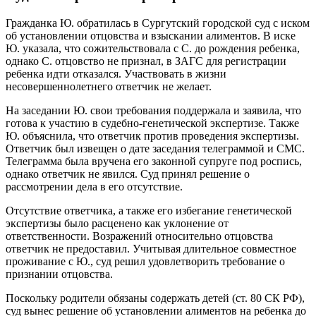
Гражданка Ю. обратилась в Сургутский городской суд с иском
об установлении отцовства и взыскании алиментов. В иске
Ю. указала, что сожительствовала с С. до рождения ребенка,
однако С. отцовство не признал, в ЗАГС для регистрации
ребенка идти отказался. Участвовать в жизни
несовершеннолетнего ответчик не желает.
На заседании Ю. свои требования поддержала и заявила, что
готова к участию в судебно-генетической экспертизе. Также
Ю. объяснила, что ответчик против проведения экспертизы.
Ответчик был извещен о дате заседания телеграммой и СМС.
Телеграмма была вручена его законной супруге под роспись,
однако ответчик не явился. Суд принял решение о
рассмотрении дела в его отсутствие.
Отсутствие ответчика, а также его избегание генетической
экспертизы было расценено как уклонение от
ответственности. Возражений относительно отцовства
ответчик не предоставил. Учитывая длительное совместное
проживание с Ю., суд решил удовлетворить требование о
признании отцовства.
Поскольку родители обязаны содержать детей (ст. 80 СК РФ),
суд вынес решение об установлении алиментов на ребенка до