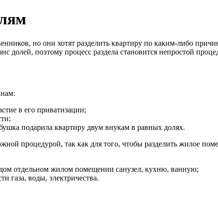
олям
венников, но они хотят разделить квартиру по каким-либо прич
анс долей, поэтому процесс раздела становится непростой проце
инам:
стие в его приватизации;
ти;
абушка подарила квартиру двум внукам в равных долях.
ожной процедурой, так как для того, чтобы разделить жилое по
ждом отдельном жилом помещении санузел, кухню, ванную;
и газа, воды, электричества.