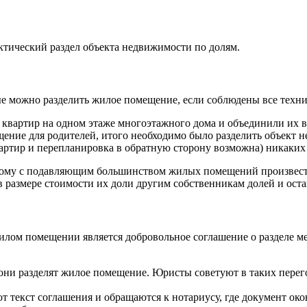
ктический раздел объекта недвижимости по долям.
рые можно разделить жилое помещение, если соблюдены все техн
 квартир на одном этаже многоэтажного дома и объединили их в
щение для родителей, итого необходимо было разделить объект 
артир и перепланировка в обратную сторону возможна) никаких 
поэтому с подавляющим большинством жилых помещений произвест
 размере стоимости их доли другим собственникам долей и ост
илом помещении является добровольное соглашение о разделе м
они разделят жилое помещение. Юристы советуют в таких перего
ют текст соглашения и обращаются к нотариусу, где документ ок