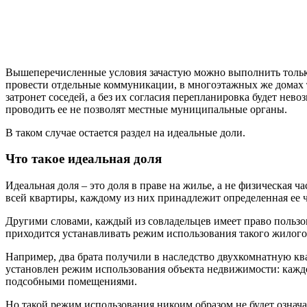
Вышеперечисленные условия зачастую можно выполнить только
провести отдельные коммуникации, в многоэтажных же домах 
затронет соседей, а без их согласия перепланировка будет нев
проводить ее не позволят местные муниципальные органы.
В таком случае остается раздел на идеальные доли.
Что такое идеальная доля
Идеальная доля – это доля в праве на жилье, а не физическая
всей квартиры, каждому из них принадлежит определенная ее ча
Другими словами, каждый из совладельцев имеет право пользов
приходится устанавливать режим использования такого жилог
Например, два брата получили в наследство двухкомнатную ква
установлен режим использования объекта недвижимости: каждо
подсобными помещениями.
Но такой режим использования никоим образом не будет означа