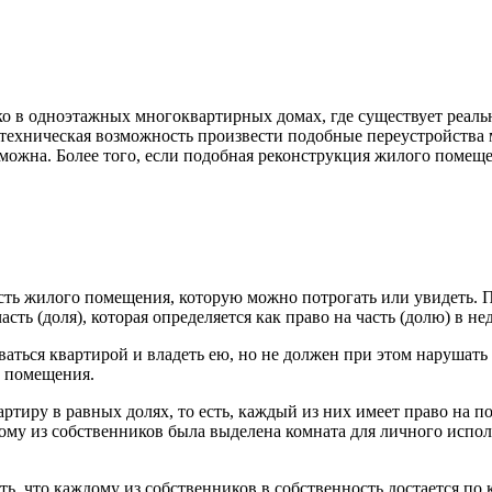
 в одноэтажных многоквартирных домах, где существует реальн
техническая возможность произвести подобные переустройства
озможна. Более того, если подобная реконструкция жилого помещ
 часть жилого помещения, которую можно потрогать или увидеть.
сть (доля), которая определяется как право на часть (долю) в 
аться квартирой и владеть ею, но не должен при этом нарушать 
о помещения.
ртиру в равных долях, то есть, каждый из них имеет право на 
му из собственников была выделена комната для личного испол
ть, что каждому из собственников в собственность достается по