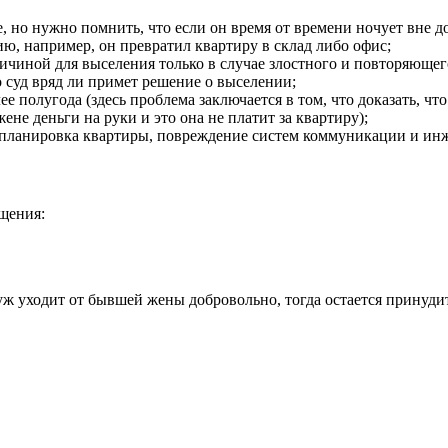
 но нужно помнить, что если он время от времени ночует вне до
, например, он превратил квартиру в склад либо офис;
ричиной для выселения только в случае злостного и повторяюще
то суд вряд ли примет решение о выселении;
 полугода (здесь проблема заключается в том, что доказать, ч
жене деньги на руки и это она не платит за квартиру);
планировка квартиры, повреждение систем коммуникации и ин
щения:
уж уходит от бывшей жены добровольно, тогда остается принуди