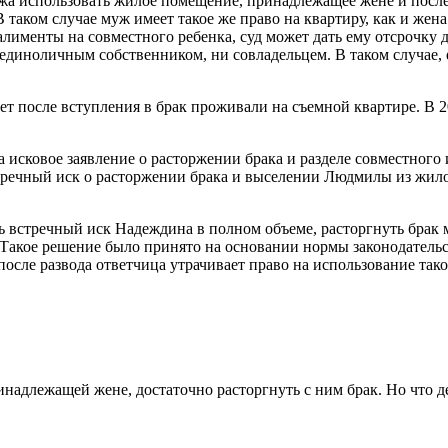
ужа использовать жилое помещение, принадлежащее жене и после
таком случае муж имеет такое же право на квартиру, как и жена
лименты на совместного ребенка, суд может дать ему отсрочку д
единоличным собственником, ни совладельцем. В таком случае, 
 после вступления в брак проживали на съемной квартире. В 2
 исковое заявление о расторжении брака и разделе совместного
тречный иск о расторжении брака и выселении Людмилы из жило
рить встречный иск Надеждина в полном объеме, расторгнуть бр
 Такое решение было принято на основании нормы законодательст
 после развода ответчица утрачивает право на использование так
надлежащей жене, достаточно расторгнуть с ним брак. Но что де