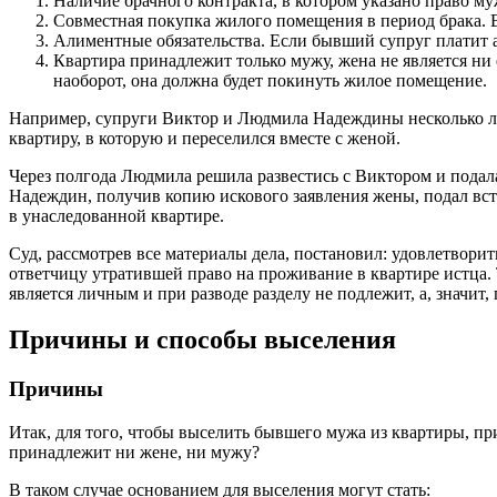
Наличие брачного контракта, в котором указано право м
Совместная покупка жилого помещения в период брака. В 
Алиментные обязательства. Если бывший супруг платит а
Квартира принадлежит только мужу, жена не является ни 
наоборот, она должна будет покинуть жилое помещение.
Например, супруги Виктор и Людмила Надеждины несколько лет
квартиру, в которую и переселился вместе с женой.
Через полгода Людмила решила развестись с Виктором и подала
Надеждин, получив копию искового заявления жены, подал вс
в унаследованной квартире.
Суд, рассмотрев все материалы дела, постановил: удовлетво
ответчицу утратившей право на проживание в квартире истца.
является личным и при разводе разделу не подлежит, а, значит,
Причины и способы выселения
Причины
Итак, для того, чтобы выселить бывшего мужа из квартиры, при
принадлежит ни жене, ни мужу?
В таком случае основанием для выселения могут стать: