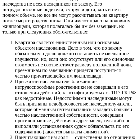
наследства не всех наследников по закону. Его
нетрудоспособные родители, супруг и дети, хоть и не в
полном объеме, но все же могут рассчитывать на квартиру
после смерти родственника. Они имеют право на половину
жилплощади, которая полагалась бы им без завещани, но
только при следующих обстоятельствах:
Квартира является единственным или основным
объектом наследования. Дело в том, что по закону
обязательную долю должно составлять незавещанное
имущество, но, если оно отсутствует или его оценочная
стоимость не соответствует размеру положенной доли,
преемникам по завещанию придется поступиться
частью причитающейся им жилплощади.
При жизни наследодателя ближайшие
нетрудоспособные родственники не совершали в его
отношении действий, классифицируемых ст.1117 ГК РФ
как недостойные. Недостойными наследниками могут
быть признаны недобросовестные наследополучатели,
которые обманным путем пытались завладеть большей
частью наследственной собственности, совершали
противоправные действия в адрес завещателя либо не
выполняли установленных судом обязательств по его
содержанию (касается выплаты алиментов).
Причитающаяся им доля — существенна по отношению