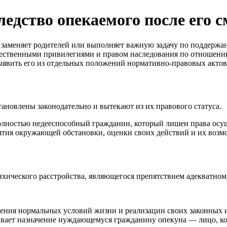
ледство опекаемого после его 
 заменяет родителей или выполняет важную задачу по поддержа
щественными привилегиями и правом наследования по отношени
 выявить его из отдельных положений нормативно-правовых актов
овлены законодательно и вытекают из их правового статуса.
полностью недееспособный гражданин, который лишен права осу
иятия окружающей обстановки, оценки своих действий и их воз
ихического расстройства, являющегося препятствием адекватно
ения нормальных условий жизни и реализации своих законных ин
ивает назначение нуждающемуся гражданину опекуна — лицо, ко