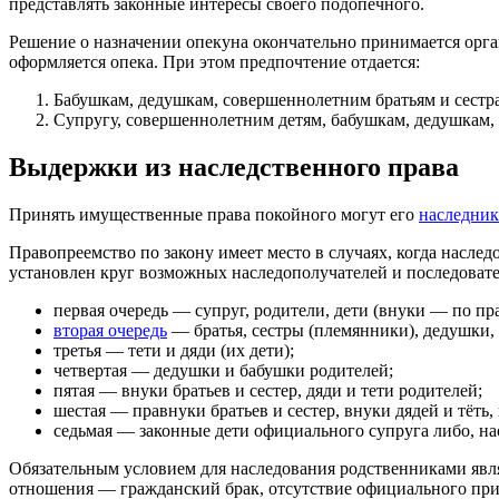
представлять законные интересы своего подопечного.
Решение о назначении опекуна окончательно принимается орга
оформляется опека. При этом предпочтение отдается:
Бабушкам, дедушкам, совершеннолетним братьям и сестр
Супругу, совершеннолетним детям, бабушкам, дедушкам, б
Выдержки из наследственного права
Принять имущественные права покойного могут его
наследник
Правопреемство по закону имеет место в случаях, когда наслед
установлен круг возможных наследополучателей и последовате
первая очередь — супруг, родители, дети (внуки — по пр
вторая очередь
— братья, сестры (племянники), дедушки,
третья — тети и дяди (их дети);
четвертая — дедушки и бабушки родителей;
пятая — внуки братьев и сестер, дяди и тети родителей;
шестая — правнуки братьев и сестер, внуки дядей и тёть
седьмая — законные дети официального супруга либо, на
Обязательным условием для наследования родственниками явля
отношения — гражданский брак, отсутствие официального приз