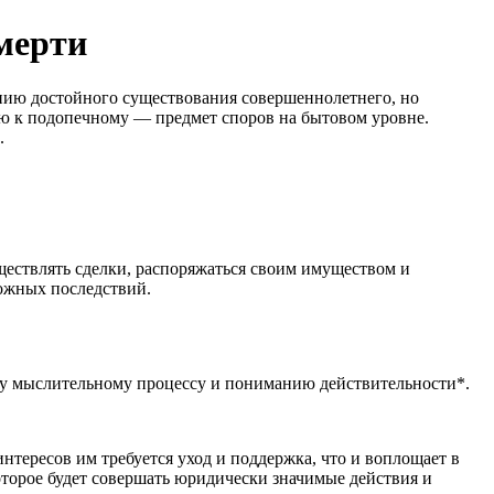
смерти
нию достойного существования совершеннолетнего, но
ю к подопечному — предмет споров на бытовом уровне.
.
ществлять сделки, распоряжаться своим имуществом и
можных последствий.
му мыслительному процессу и пониманию действительности*.
тересов им требуется уход и поддержка, что и воплощает в
торое будет совершать юридически значимые действия и