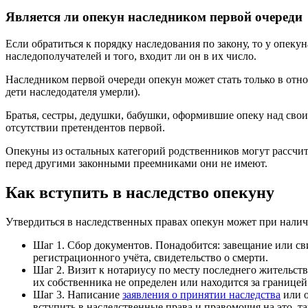
Является ли опекун наследником первой очереди
Если обратиться к порядку наследования по закону, то у опеку
наследополучателей и того, входит ли он в их число.
Наследником первой очереди опекун может стать только в отно
дети наследодателя умерли).
Братья, сестры, дедушки, бабушки, оформившие опеку над сво
отсутствии претендентов первой.
Опекуны из остальных категорий родственников могут рассчи
перед другими законными преемниками они не имеют.
Как вступить в наследство опекуну
Утвердиться в наследственных правах опекун может при налич
Шаг 1. Сбор документов. Понадобится: завещание или св
регистрационного учёта, свидетельство о смерти.
Шаг 2. Визит к нотариусу по месту последнего жительс
их собственника не определен или находится за границей
Шаг 3. Написание
заявления о принятии наследства
или о
вступить в наследственные права и правомочия на это, т