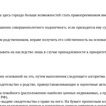
на здесь гораздо больше возможностей стать правопреемником вв
шении совершеннолетнего подопечного, если приходится ему суп
им родственником, вправе получить его собственность на основ
тывать на наследство лишь в случае принадлежности к приорит
ии оснований на это, путем выполнения следующего алгоритма 
идетельство о родстве, правоустанавливающие и оценочные акты
тва покойного (расположению наиболее ценных недвижимых, а пр
 РФ).
 выдаче свидетельства о праве на него. На бумаге прописным и
акже указываются личные и контактные данные заявителя и нотар