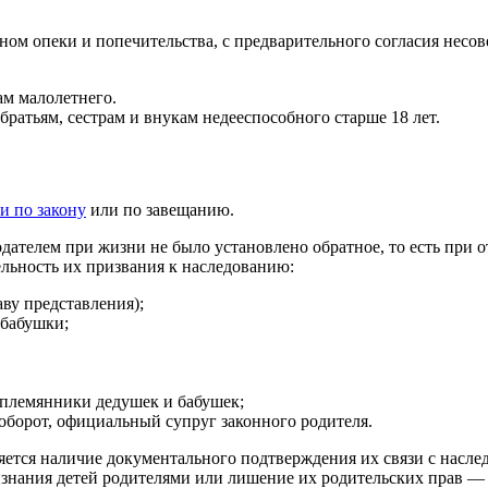
ном опеки и попечительства, с предварительного согласия несо
ам малолетнего.
ратьям, сестрам и внукам недееспособного старше 18 лет.
и по закону
или по завещанию.
одателем при жизни не было установлено обратное, то есть при 
льность их призвания к наследованию:
аву представления);
 бабушки;
, племянники дедушек и бабушек;
оборот, официальный супруг законного родителя.
ется наличие документального подтверждения их связи с наслед
нания детей родителями или лишение их родительских прав — с