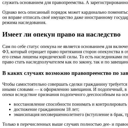
служить основанием для правопреемства. А зарегистрированно
Однако весь описанный порядок может кардинально поменяться
он вправе отписать своё имущество даже иностранному государ
режима наследования.
Имеет ли опекун право на наследство
Сам по себе статус опекуна не является основанием для включ
ФЗ, который отрицает право притязания сторон опекунства в от
его семьи лишены юридической силы. То есть наследниками по 
право стать наследполучателем как по закону, так и по завещ
В каких случаях возможно правопреемство по з
Чтобы самостоятельно совершать сделки гражданину требуется
иными словами — к оформлению завещания. И подопечный, в с
опеки вследствие признания подопечного дееспособным на ос
восстановление способности понимать и контролировать 
достижение гражданином 18 лет;
эмансипация несовершеннолетнего (вступление в брак, тр
Только в перечисленных выше случаях полностью дее- и правос