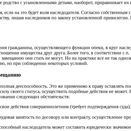
е родство с усыновленными детьми, наоборот, приравнивает их 
, если на это будет воля наследодателя. Согласно собственным
ству, лишая наследников по закону установленной привилегии. 
ения гражданина, осуществляющего функции опеки, в круг наслед
ношении имущества друг друга. Более того, в соответствии с п.
завещанию они стать не могут. Но на практике все не так одноз
анию, но при соблюдении некоторых условий.
авещанию
 полная дееспособность. Это же применимо к праву оставлять п
илу своего статуса, осуществить подобные действия не может.
новании следующих обстоятельств:
свои действия совершеннолетним (требует подтверждения суда);
удовая занятость по договору или контракту, осуществление пр
пособный наследодатель может составить юридически значимое з