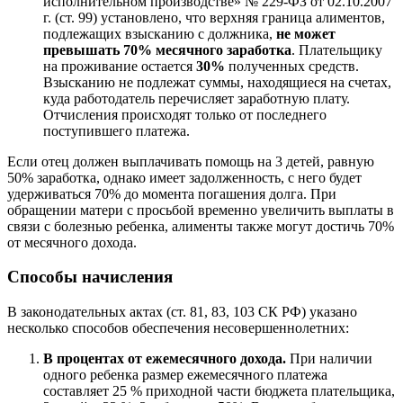
исполнительном производстве» № 229-ФЗ от 02.10.2007
г. (ст. 99) установлено, что верхняя граница алиментов,
подлежащих взысканию с должника,
не может
превышать 70% месячного заработка
. Плательщику
на проживание остается
30%
полученных средств.
Взысканию не подлежат суммы, находящиеся на счетах,
куда работодатель перечисляет заработную плату.
Отчисления происходят только от последнего
поступившего платежа.
Если отец должен выплачивать помощь на 3 детей, равную
50% заработка, однако имеет задолженность, с него будет
удерживаться 70% до момента погашения долга. При
обращении матери с просьбой временно увеличить выплаты в
связи с болезнью ребенка, алименты также могут достичь 70%
от месячного дохода.
Способы начисления
В законодательных актах (ст. 81, 83, 103 СК РФ) указано
несколько способов обеспечения несовершеннолетних:
В процентах от ежемесячного дохода.
При наличии
одного ребенка размер ежемесячного платежа
составляет 25 % приходной части бюджета плательщика,