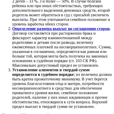
2 детей – 33 %, 3 и более — 50%. В случае болезни
ребенка или при иных обстоятельствах, требующих
дополнительного выделения денежных средств, второй
родитель может обратиться в суд с просьбой увеличить
выплаты. При этом учитывается семейное положение и
уровень заработка обеих сторон.
Определение размера выплат по соглашению сторон
.
Договор составляется при расторжении брака и
фиксирует характер взаимоотношений между
родителями и детьми после развода, величину
ежемесячных платежей на несовершеннолетних. Сумма,
указанная в соглашении, определяется как равная или
больше той, которая могла быть получена на законных
основаниях в судебном порядке (ст. 103 СК РФ).
Максимально допустимый предел не установлен.
Установление алиментов в твердой сумме
определяется в судебном порядке
; их величина должна
быть кратна прожиточному минимуму. В учет берется
уровень благосостояния отца и матери, потребности
несовершеннолетнего в средствах для обеспечения
привычного уровня жизни, семейное положение
родителей, наличие у них иных иждивенцев и прочие
обстоятельства, относящиеся к сути вопроса. Верхний
предел выплат в твердой сумме не установлен.