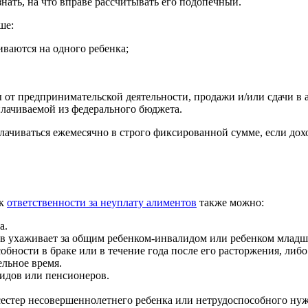
нать, на что вправе рассчитывать его подопечный.
ше:
иваются на одного ребенка;
ды от предпринимательской деятельности, продажи и/или сдачи в 
лачиваемой из федерального бюджета.
ачиваться ежемесячно в строго фиксированной сумме, если дох
 к
ответственности за неуплату алиментов
также можно:
а.
в ухаживает за общим ребенком-инвалидом или ребенком младше
обности в браке или в течение года после его расторжения, либо
ельное время.
идов или пенсионеров.
сестер несовершеннолетнего ребенка или нетрудоспособного ну