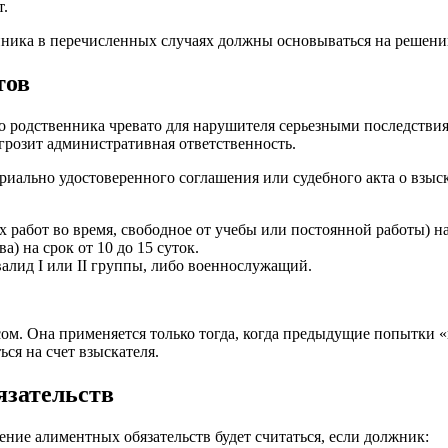
т.
ника в перечисленных случаях должны основываться на решении
тов
 родственника чревато для нарушителя серьезными последстви
грозит административная ответственность.
тариально удостоверенного соглашения или судебного акта о вз
работ во время, свободное от учебы или постоянной работы) на 
) на срок от 10 до 15 суток.
алид I или II группы, либо военнослужащий.
м. Она применяется только тогда, когда предыдущие попытки «в
ься на счет взыскателя.
язательств
е алиментных обязательств будет считаться, если должник: