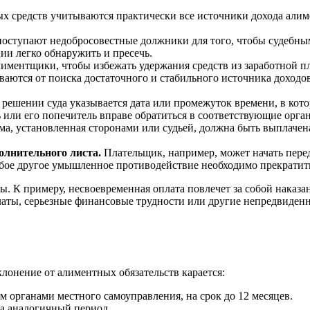
средств учитываются практически все источники дохода алимен
оступают недобросовестные должники для того, чтобы судебны
ии легко обнаружить и пресечь.
иментщики, чтобы избежать удержания средств из заработной пл
аются от поиска достаточного и стабильного источника доходов.
решении суда указывается дата или промежуток времени, в кото
ь или его попечитель вправе обратиться в соответствующие орга
а, установленная сторонами или судьей, должна быть выплачен
лнительного листа.
Плательщик, например, может начать пере
 любое другое умышленное противодействие необходимо прекратит
 К примеру, несвоевременная оплата повлечет за собой наказан
аты, серьезные финансовые трудности или другие непредвиденн
клонение от алиментных обязательств карается:
м органами местного самоуправления, на срок до 12 месяцев.
а аналогичный период.