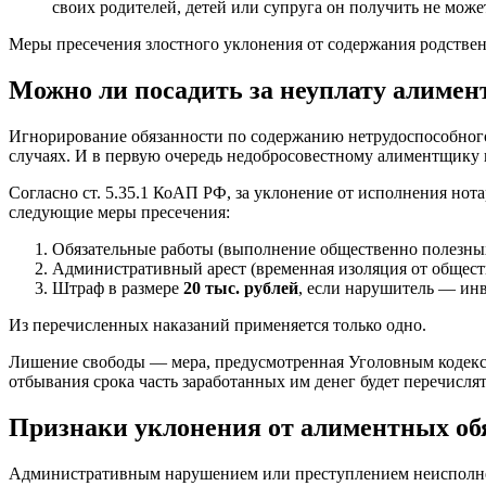
своих родителей, детей или супруга он получить не може
Меры пресечения злостного уклонения от содержания родствен
Можно ли посадить за неуплату алимен
Игнорирование обязанности по содержанию нетрудоспособного
случаях. И в первую очередь недобросовестному алиментщику 
Согласно ст. 5.35.1 КоАП РФ, за уклонение от исполнения но
следующие меры пресечения:
Обязательные работы (выполнение общественно полезных 
Административный арест (временная изоляция от общества
Штраф в размере
20 тыс. рублей
, если нарушитель — инв
Из перечисленных наказаний применяется только одно.
Лишение свободы — мера, предусмотренная Уголовным кодексо
отбывания срока часть заработанных им денег будет перечислят
Признаки уклонения от алиментных об
Административным нарушением или преступлением неисполнени