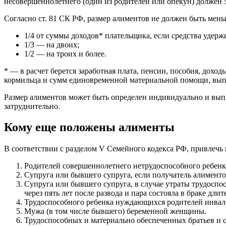
несовершеннолетнего (один из родителей или опекун) должен з
Согласно ст. 81 СК РФ, размер алиментов не должен быть мень
1/4 от суммы доходов* плательщика, если средства удерж
1/3 — на двоих;
1/2 — на троих и более.
* — в расчет берется заработная плата, пенсии, пособия, дохо
кормильца и сумм единовременной материальной помощи, вып
Размер алиментов может быть определен индивидуально и выпл
затруднительно.
Кому еще положены алименты
В соответствии с разделом V Семейного кодекса РФ, привлечь
Родителей совершеннолетнего нетрудоспособного ребенк
Супруга или бывшего супруга, если получатель алименто
Супруга или бывшего супруга, в случае утраты трудоспос
через пять лет после развода и пара состояла в браке длит
Трудоспособного ребенка нуждающихся родителей инвал
Мужа (в том числе бывшего) беременной женщины.
Трудоспособных и материально обеспеченных братьев и 