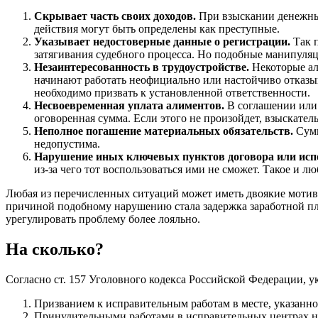
Скрывает часть своих доходов.
При взыскании денежных 
действия могут быть определены как преступные.
Указывает недостоверные данные о регистрации.
Так п
затягивания судебного процесса. Но подобные манипуляц
Незаинтересованность в трудоустройстве.
Некоторые ал
начинают работать неофициально или настойчиво отказыв
необходимо призвать к установленной ответственности.
Несвоевременная уплата алиментов.
В соглашении или 
оговоренная сумма. Если этого не произойдет, взыскател
Неполное погашение материальных обязательств.
Сумм
недопустима.
Нарушение иных ключевых пунктов договора или испо
из-за чего тот воспользоваться ими не сможет. Такое и
Любая из перечисленных ситуаций может иметь двоякие мотивы.
причиной подобному нарушению стала задержка заработной пл
урегулировать проблему более лояльно.
На сколько?
Согласно ст. 157 Уголовного кодекса Российской Федерации, у
Призванием к исправительным работам в месте, указанно
Принудительными работами в исправительных центрах н