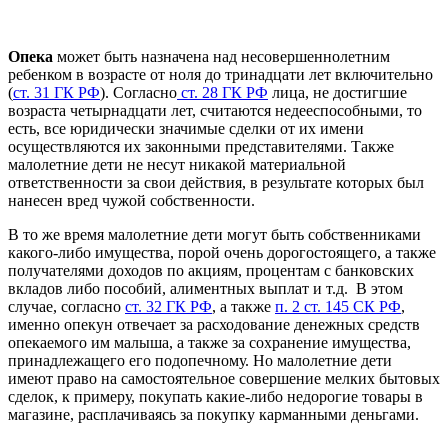
Опека
может быть назначена над несовершеннолетним
ребенком в возрасте от ноля до тринадцати лет включительно
(
ст. 31 ГК РФ
). Согласно
ст. 28 ГК РФ
лица, не достигшие
возраста четырнадцати лет, считаются недееспособными, то
есть, все юридически значимые сделки от их имени
осуществляются их законными представителями. Также
малолетние дети не несут никакой материальной
ответственности за свои действия, в результате которых был
нанесен вред чужой собственности.
В то же время малолетние дети могут быть собственниками
какого-либо имущества, порой очень дорогостоящего, а также
получателями доходов по акциям, процентам с банковских
вкладов либо пособий, алиментных выплат и т.д. В этом
случае, согласно
ст. 32 ГК РФ
, а также
п. 2 ст. 145 СК РФ
,
именно опекун отвечает за расходование денежных средств
опекаемого им малыша, а также за сохранение имущества,
принадлежащего его подопечному. Но малолетние дети
имеют право на самостоятельное совершение мелких бытовых
сделок, к примеру, покупать какие-либо недорогие товары в
магазине, расплачиваясь за покупку карманными деньгами.