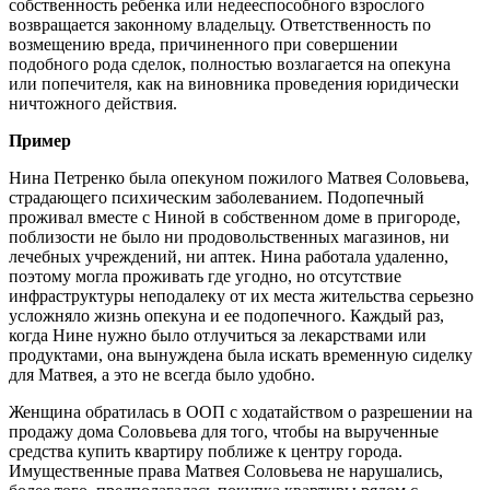
собственность ребенка или недееспособного взрослого
возвращается законному владельцу. Ответственность по
возмещению вреда, причиненного при совершении
подобного рода сделок, полностью возлагается на опекуна
или попечителя, как на виновника проведения юридически
ничтожного действия.
Пример
Нина Петренко была опекуном пожилого Матвея Соловьева,
страдающего психическим заболеванием. Подопечный
проживал вместе с Ниной в собственном доме в пригороде,
поблизости не было ни продовольственных магазинов, ни
лечебных учреждений, ни аптек. Нина работала удаленно,
поэтому могла проживать где угодно, но отсутствие
инфраструктуры неподалеку от их места жительства серьезно
усложняло жизнь опекуна и ее подопечного. Каждый раз,
когда Нине нужно было отлучиться за лекарствами или
продуктами, она вынуждена была искать временную сиделку
для Матвея, а это не всегда было удобно.
Женщина обратилась в ООП с ходатайством о разрешении на
продажу дома Соловьева для того, чтобы на вырученные
средства купить квартиру поближе к центру города.
Имущественные права Матвея Соловьева не нарушались,