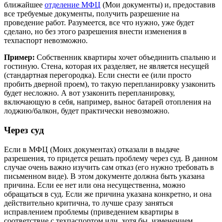
ближайшее
отделение МФЦ
(Мои документы) и, предоставив
все требуемые документы, получить разрешение на
проведение работ. Разумеется, все что нужно, уже будет
сделано, но без этого разрешения внести изменения в
техпаспорт невозможно.
Пример:
Собственник квартиры хочет объединить спальню и
гостиную. Стена, которая их разделяет, не является несущей
(стандартная перегородка). Если снести ее (или просто
пробить дверной проем), то такую перепланировку узаконить
будет несложно. А вот узаконить перепланировку,
включающую в себя, например, вынос батарей отопления на
лоджию/балкон, будет практически невозможно.
Через суд
Если в МФЦ (Моих документах) отказали в выдаче
разрешения, то придется решать проблему через суд. В данном
случае очень важно изучить сам отказ (его нужно требовать в
письменном виде). В этом документе должна быть указана
причина. Если ее нет или она несущественна, можно
обращаться в суд. Если же причина указана конкретно, и она
действительно критична, то лучше сразу заняться
исправлением проблемы (приведением квартиры в
соответствие с техпаспортом или, хотя бы, изменением