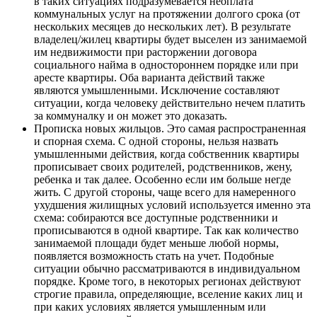
в таких ситуациях подразумевается неоплата
коммунальных услуг на протяжении долгого срока (от
нескольких месяцев до нескольких лет). В результате
владелец/жилец квартиры будет выселен из занимаемой
им недвижимости при расторжении договора
социального найма в одностороннем порядке или при
аресте квартиры. Оба варианта действий также
являются умышленными. Исключение составляют
ситуации, когда человеку действительно нечем платить
за коммуналку и он может это доказать.
Прописка новых жильцов. Это самая распространенная
и спорная схема. С одной стороны, нельзя назвать
умышленными действия, когда собственник квартиры
прописывает своих родителей, родственников, жену,
ребенка и так далее. Особенно если им больше негде
жить. С другой стороны, чаще всего для намеренного
ухудшения жилищных условий используется именно эта
схема: собираются все доступные родственники и
прописываются в одной квартире. Так как количество
занимаемой площади будет меньше любой нормы,
появляется возможность стать на учет. Подобные
ситуации обычно рассматриваются в индивидуальном
порядке. Кроме того, в некоторых регионах действуют
строгие правила, определяющие, вселение каких лиц и
при каких условиях является умышленным или