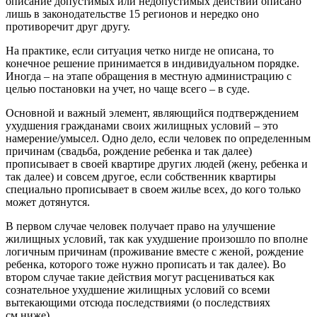
описание допустимых или недопустимых действий описано
лишь в законодательстве 15 регионов и нередко оно
противоречит друг другу.
На практике, если ситуация четко нигде не описана, то
конечное решение принимается в индивидуальном порядке.
Иногда – на этапе обращения в местную администрацию с
целью постановки на учет, но чаще всего – в суде.
Основной и важный элемент, являющийся подтверждением
ухудшения гражданами своих жилищных условий – это
намерение/умысел. Одно дело, если человек по определенным
причинам (свадьба, рождение ребенка и так далее)
прописывает в своей квартире других людей (жену, ребенка и
так далее) и совсем другое, если собственник квартиры
специально прописывает в своем жилье всех, до кого только
может дотянутся.
В первом случае человек получает право на улучшение
жилищных условий, так как ухудшение произошло по вполне
логичным причинам (проживание вместе с женой, рождение
ребенка, которого тоже нужно прописать и так далее). Во
втором случае такие действия могут расцениваться как
сознательное ухудшение жилищных условий со всеми
вытекающими отсюда последствиями (о последствиях
см.ниже).