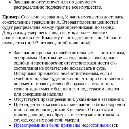
Завещание отсутствует или по документу
распределению подлежит не все имущество.
Пример.
Согласно завещанию, ½ часть имущества досталась
сожительнице гражданина А. Вторая половина ценностей
будет распределена между правопреемниками по закону.
Допустим, у умершего 2 дяди и тетя, а более близких
родственников нет. Каждому из них достанется по 1/6 части
имущества (по 1/3 незавещанной половины).
Завещание признано недействительным — ничтожным,
оспоримым. Ничтожное — содержащее очевидные
ошибки и противоречия; отсутствие законности его
составления не обязательно доказывать в суде.
Оспоримое признается недействительным, если в
судебном порядке будет доказано, что при составлении
документа у завещателя наблюдалась спутанность
сознания, документ был написан под страхом смерти
или совершения насилия.
Отсутствуют правопреемники, указанные в завещании.
Претенденты отказались от завещанного безоговорочно
или в пользу наследников 3 очереди. Отказаться в
пользу двоюродных братьев и сестер можно только в
случае, если их родители умерли.
Правопреемники были признаны недостойными
(ст.