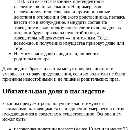
1117). Это касается законных претендентов и
наследников по завещанию. Например, если
наследополучатели совершали противоправные
действия в отношении близкого родственника, пытаясь
ввести его в заблуждение, вынудить составить
завещание в свою пользу или увеличить долю других
лиц, они будут признаны недостойными, а
завещательный документ — ничтожным. Тогда,
возможно, к получению имущества призовут дядю или
тетю.
Не могут наследовать родители, лишенные
родительских прав.
Двоюродные братья и сестры могут получить ценности
умершего по праву представления, если их родители не были
признаны недостойными и не лишены родительских прав.
Обязательная доля в наследстве
Законом предусмотрено получение части имущества
гражданами, находящимися на иждивении умершего и остро
нуждающимися в средствах к существованию. Основанием
может быть:
несовершеннолетний возраст (менее 18 лет или менее 23