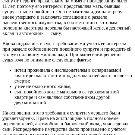
сыну от первого брака. Сыну на момент наследования было
11 лет, поэтому его интересы представляла мать, бывшая
супруга ныне покойного. Она не захотела идти навстречу
вдове умершего и заключать соглашение о разделе
наследственного имущества, в соответствии с которым
половина квартиры перешла бы настоящей жене, а денежный
вклад и автомобиль — сыну.
Вдова подала иск в суд, с требованиями учесть ее интересы
при разделе собственности покойного супруга и присудить ей
вторую половину жилплощади. При вынесении решения
судья взял во внимание следующие факты:
истец проживала с наследодателем в оспариваемой
квартире около 7 лет и продолжала в ней жить после его
смерти;
у нее не было иного жилья;
сын покойного жил с матерью в ее трехкомнатной
квартире и сам являлся собственником другой
двухкомнатной.
На основании этого требования супруги умершего были
удовлетворены. Права на жилплощадь в полном объеме
перешли к ней, автомобиль и банковский вклад унаследовал
сын. Распределение имущества было произведено с учётом
установленного размера наследственных долей, то есть