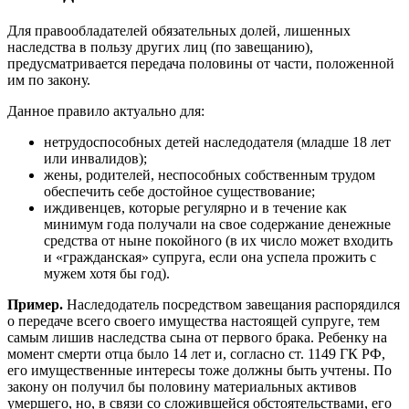
Для правообладателей обязательных долей, лишенных
наследства в пользу других лиц (по завещанию),
предусматривается передача половины от части, положенной
им по закону.
Данное правило актуально для:
нетрудоспособных детей наследодателя (младше 18 лет
или инвалидов);
жены, родителей, неспособных собственным трудом
обеспечить себе достойное существование;
иждивенцев, которые регулярно и в течение как
минимум года получали на свое содержание денежные
средства от ныне покойного (в их число может входить
и «гражданская» супруга, если она успела прожить с
мужем хотя бы год).
Пример.
Наследодатель посредством завещания распорядился
о передаче всего своего имущества настоящей супруге, тем
самым лишив наследства сына от первого брака. Ребенку на
момент смерти отца было 14 лет и, согласно ст. 1149 ГК РФ,
его имущественные интересы тоже должны быть учтены. По
закону он получил бы половину материальных активов
умершего, но, в связи со сложившейся обстоятельствами, его