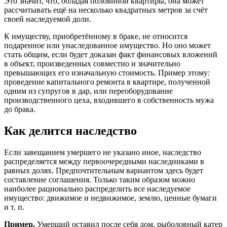
Это значит, что, обладая половиной квартиры, она может
рассчитывать ещё на несколько квадратных метров за счёт
своей наследуемой доли.
К имуществу, приобретённому в браке, не относится
подаренное или унаследованное имущество. Но оно может
стать общим, если будет доказан факт финансовых вложений
в объект, произведенных совместно и значительно
превышающих его изначальную стоимость. Пример этому:
проведение капитального ремонта в квартире, полученной
одним из супругов в дар, или переоборудование
производственного цеха, входившего в собственность мужа
до брака.
Как делится наследство
Если завещанием умершего не указано иное, наследство
распределяется между первоочередными наследниками в
равных долях. Предпочтительным вариантом здесь будет
составление соглашения. Только таким образом можно
наиболее рационально распределить все наследуемое
имущество: движимое и недвижимое, землю, ценные бумаги
и т. п.
Пример.
Умерший оставил после себя дом, рыболовный катер