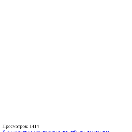
Просмотров: 1414
Как усыновить новорожденного ребенка из роддома