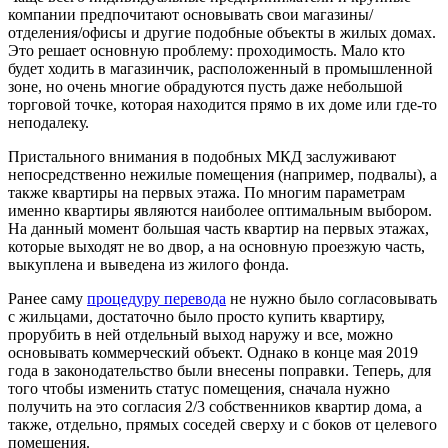
компании предпочитают основывать свои магазины/
отделения/офисы и другие подобные объекты в жилых домах.
Это решает основную проблему: проходимость. Мало кто
будет ходить в магазинчик, расположенный в промышленной
зоне, но очень многие обрадуются пусть даже небольшой
торговой точке, которая находится прямо в их доме или где-то
неподалеку.
Пристального внимания в подобных МКД заслуживают
непосредственно нежилые помещения (например, подвалы), а
также квартиры на первых этажа. По многим параметрам
именно квартиры являются наиболее оптимальным выбором.
На данный момент большая часть квартир на первых этажах,
которые выходят не во двор, а на основную проезжую часть,
выкуплена и выведена из жилого фонда.
Ранее саму
процедуру перевода
не нужно было согласовывать
с жильцами, достаточно было просто купить квартиру,
прорубить в ней отдельный выход наружу и все, можно
основывать коммерческий объект. Однако в конце мая 2019
года в законодательство были внесены поправки. Теперь, для
того чтобы изменить статус помещения, сначала нужно
получить на это согласия 2/3 собственников квартир дома, а
также, отдельно, прямых соседей сверху и с боков от целевого
помещения.