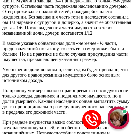
части. Мужчина завещал 3/4 принадлежащего только ему дома
супруге. Остальная часть подлежала наследованию дочерью.
Отец проживал с пожилой тетей, находящейся на его
иждивении. Без завещания часть тети в наследстве составила
бы 1/3 наравне с супругой и дочерью, а значит ее обязательная
доля – 1/6. После выделения части имущества тете из
незавещанной доли, дочери достанется 1/12.
В законе указана обязательная доля «не менее» ½ части,
предназначенной по закону, то есть ее размер может быть и
больше. Но на практике не было случаев присуждения части
имущества, превышающей указанный размер.
Уменьшение доли возможно, если судом будет признано, что
для другого правопреемника имущество было основным
источником дохода.
По правилу универсального правопреемства наследуются не
только доходы, движимое и недвижимое имущество, но и
долги умершего. Каждый наследник обязан выплатить сумму
долга пропорционально размеру полученного наследства, но
в пределах его доходной части.
При разделе имущества важно соблюсти законные интересы
всех наследополучателей, и особенно — социально
незащищённых. Нетрудоспособные родственники и