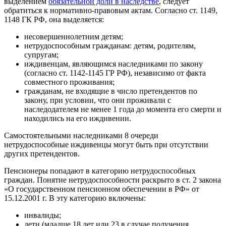
выделением
обязательной доли в наследстве
, следует
обратиться к нормативно-правовым актам. Согласно ст. 1149,
1148 ГК РФ, она выделяется:
несовершеннолетним детям;
нетрудоспособным гражданам: детям, родителям,
супругам;
иждивенцам, являющимся наследниками по закону
(согласно ст. 1142-1145 ГР РФ), независимо от факта
совместного проживания;
гражданам, не входящие в число претендентов по
закону, при условии, что они проживали с
наследодателем не менее 1 года до момента его смерти и
находились на его иждивении.
Самостоятельными наследниками 8 очереди
нетрудоспособные иждивенцы могут быть при отсутствии
других претендентов.
Пенсионеры попадают в категорию нетрудоспособных
граждан. Понятие нетрудоспособности раскрыто в ст. 2 закона
«О государственном пенсионном обеспечении в РФ» от
15.12.2001 г. В эту категорию включены:
инвалиды;
дети (младше 18 лет или 23 в случае получения