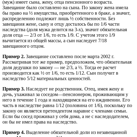
(муж) имеет сына, жену, отца пенсионного возраста.
Завещание было составлено на сына. По закону жена имела
бы право на ½ имущества, приобретенного в браке, а значит,
распределению подлежит лишь ½ собственности. Без
завещания жене, сыну и отцу досталось бы по 1/6 части
наследства (доля мужа делится на 3-х), значит обязательная
доля отца — 2/3 от 1/6, то есть 1/9. С учетом этого 1/9
вычитается из общей массы, а сын наследует 7/18
завещанного отцом.
Пример 2.
Завещание составлено после марта 2002 г.
Рассматривая тот же пример, предположим, что обязательная
доля дедушки по закону — не 2/3, а ½. Тогда ее расчет
производится как ½ от 1/6, то есть 1/12. Сын получит в
наследство 5/12 материальных ценностей.
Пример 3.
Наследует не родственник. Отец, имея жену и
дочь, ухаживал за соседом—пенсионером, проживающим у
него в течение 1 года и находящимся на его иждивении. Его
часть в наследстве равна 1/12 (половина от 1/6), поскольку по
закону он является претендентом наравне с членами семьи.
Если бы сосед проживал у себя дома, а не с наследодателем,
он бы не имел права на наследство.
Пример 4.
Выделение обязательной доли из незавещанной