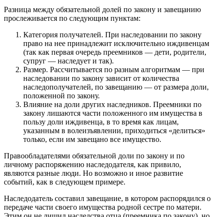
Разница между обязательной долей по закону и завещанию
прослеживается по следующим пунктам:
Категория получателей. При наследовании по закону
право на нее принадлежит исключительно иждивенцам
(так как первая очередь преемников — дети, родители,
супруг — наследует и так).
Размер. Рассчитывается по разным алгоритмам — при
наследовании по закону зависит от количества
наследополучателей, по завещанию — от размера доли,
положенной по закону.
Влияние на доли других наследников. Преемники по
закону лишаются части положенного им имущества в
пользу доли иждивенца, в то время как лицам,
указанным в волеизъявлении, приходиться «делиться»
только, если им завещано все имущество.
Правообладателями обязательной доли по закону и по
личному распоряжению наследодателя, как привило,
являются разные люди. Но возможно и иное развитие
событий, как в следующем примере.
Наследодатель составил завещание, в котором распорядился о
передаче части своего имущества родной сестре по матери.
Этим он не лишил наследства отца (преемника по закону), но