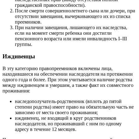
гражданской правоспособности).
После смерти совершеннолетнего сына или дочери, при
отсутствии завещания, вычеркивающего их из списка
преемников.
При наличии завещания, лишающего их наследства,
если на момент смерти ребенка они достигли
пенсионного возраста или имели инвалидность I–III
группы.
Иждивенцы
В эту категорию правопреемников включены лица,
находившиеся на обеспечении наследодателя на протяжении
одного года и более. При этом учитывается наличие родства
между иждивенцем и умершим, а также факт их совместного
проживания:
наследополучатель-родственник (вплоть до пятой
степени родства) имеет право на обязательную часть не
зависимо от места своего проживания;
иждивенец, не входящий в круг родственников
наследодателя, но проживавший с ним по одному
адресу в течение 12 месяцев.