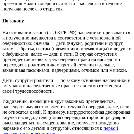
преемник может совершить отказ от наследства в течение
полугода после его открытия.
По закону
На основании закона (гл. 63 ГК РФ) наследники призываются
к получению имущества в соответствии с установленной
очередностью: сначала — дети (внуки), родители и супруг,
затем — братья, сестры (племянники, племянницы) и дедушки
с бабушками, далее — дяди и тети. В случае отсутствия
претендентов первых трёх очередей право на наследство
переходит к родственникам третьей степени и дальше,
заканчивая пасынками, падчерицами, отчимом или мачехой.
Дети, супруг и родители — по закону основные наследники и
вступают в наследственные права независимо от степени
своей трудоспособности.
Иждивенцы, входящие в круг законных претендентов,
наследуют имущество вместе с текущей очередью, даже, если
не относятся к ней. К примеру, нетрудоспособная двоюродная
внучка наследодателя (пятая очередь), которой он регулярно
высылал деньги на существование, получает наследство
наравне с его детьми и супругой, относящихся к
первой
очереди правопреемников
.