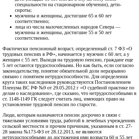
специальности на стационарном обучении), дети-
сироты;
мужчины и женщины, достигшие 65 и 60 лет
соответственно;
лица из числа малочисленных народов Севера —
мужчины и женщины, достигшие 55 и 50 лет
соответственно.
Фактически пенсионный возраст, определенный ст. 7 ФЗ «О
трудовых пенсиях в РФ», начинается у мужчин с 60 лет, а у
женщин с 55 лет. Выходя на трудовую пенсию, граждане еще
5 лет остаются трудоспособными. Но как быть, если согласно
законодательству, понятие обязательной доли неразрывно
связано с понятием нетрудоспособности. Для определения
круга таких наследников руководствуются Постановлением
Пленума ВС РФ №9 от 29.05.2012 г «О судебной практике по
делам о наследовании», где сказано, что нетрудоспособными в
ст. 1148-1149 ГК следует считать лиц, имеющих право на
установление трудовой пенсии по старости.
Люди, которым назначаются пенсии досрочно в связи с
тяжелыми условиями труда, работой в лечебных учреждениях
сельской местности и прочим причинам, указанным в ст. 27-
28 закона №173-ФЗ от 28.12.2013, не являются
нетрудоспособными до достижения ими возраста 60 и 55 лет