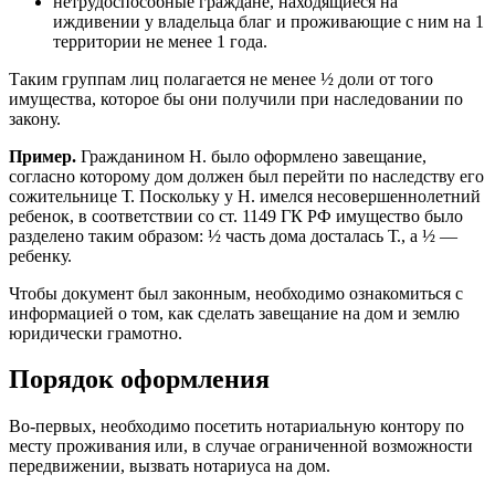
нетрудоспособные граждане, находящиеся на
иждивении у владельца благ и проживающие с ним на 1
территории не менее 1 года.
Таким группам лиц полагается не менее ½ доли от того
имущества, которое бы они получили при наследовании по
закону.
Пример.
Гражданином Н. было оформлено завещание,
согласно которому дом должен был перейти по наследству его
сожительнице Т. Поскольку у Н. имелся несовершеннолетний
ребенок, в соответствии со ст. 1149 ГК РФ имущество было
разделено таким образом: ½ часть дома досталась Т., а ½ —
ребенку.
Чтобы документ был законным, необходимо ознакомиться с
информацией о том, как сделать завещание на дом и землю
юридически грамотно.
Порядок оформления
Во-первых, необходимо посетить нотариальную контору по
месту проживания или, в случае ограниченной возможности
передвижении, вызвать нотариуса на дом.