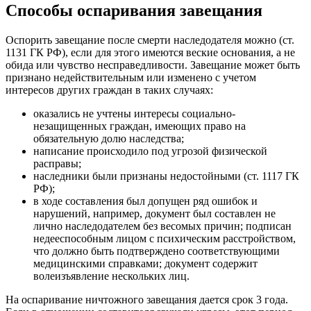
Способы оспаривания завещания
Оспорить завещание после смерти наследодателя можно (ст.
1131 ГК РФ), если для этого имеются веские основания, а не
обида или чувство несправедливости. Завещание может быть
признано недействительным или изменено с учетом
интересов других граждан в таких случаях:
оказались не учтены интересы социально-
незащищенных граждан, имеющих право на
обязательную долю наследства;
написание происходило под угрозой физической
расправы;
наследники были признаны недостойными (ст. 1117 ГК
РФ);
в ходе составления был допущен ряд ошибок и
нарушений, например, документ был составлен не
лично наследодателем без весомых причин; подписан
недееспособным лицом с психическим расстройством,
что должно быть подтверждено соответствующими
медицинскими справками; документ содержит
волеизъявление нескольких лиц.
На оспаривание ничтожного завещания дается срок 3 года.