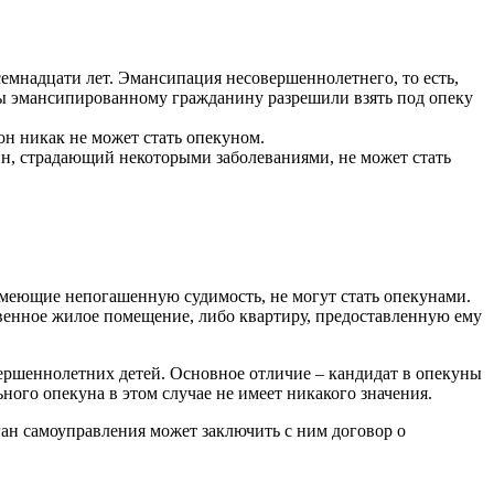
семнадцати лет. Эмансипация несовершеннолетнего, то есть,
обы эмансипированному гражданину разрешили взять под опеку
он никак не может стать опекуном.
ин, страдающий некоторыми заболеваниями, не может стать
имеющие непогашенную судимость, не могут стать опекунами.
твенное жилое помещение, либо квартиру, предоставленную ему
ершеннолетних детей. Основное отличие – кандидат в опекуны
ного опекуна в этом случае не имеет никакого значения.
ган самоуправления может заключить с ним договор о