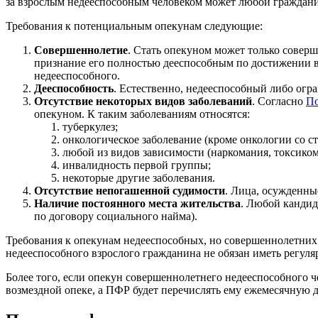
за взрослым недееспособным человеком может любой граждан
Требования к потенциальным опекунам следующие:
Совершеннолетие
. Стать опекуном может только соверш
признание его полностью дееспособным по достижении во
недееспособного.
Дееспособность
. Естественно, недееспособный либо огр
Отсутствие некоторых видов заболеваний
. Согласно
По
опекуном. К таким заболеваниям относятся:
туберкулез;
онкологическое заболевание (кроме онкологии со с
любой из видов зависимости (наркомания, токсикома
инвалидность первой группы;
некоторые другие заболевания.
Отсутствие непогашенной судимости
. Лица, осужденны
Наличие постоянного места жительства
. Любой кандид
по договору социального найма).
Требования к опекунам недееспособных, но совершеннолетних 
недееспособного взрослого гражданина не обязан иметь регуля
Более того, если опекун совершеннолетнего недееспособного ч
возмездной опеке, а ПФР будет перечислять ему ежемесячную 