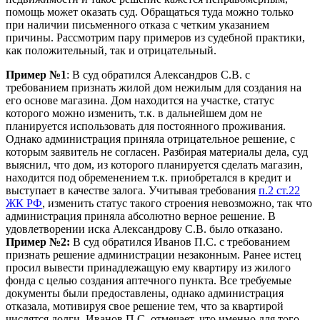
помощь может оказать суд. Обращаться туда можно только
при наличии письменного отказа с четким указанием
причины. Рассмотрим пару примеров из судебной практики,
как положительный, так и отрицательный.
Пример №1
: В суд обратился Александров С.В. с
требованием признать жилой дом нежилым для создания на
его основе магазина. Дом находится на участке, статус
которого можно изменить, т.к. в дальнейшем дом не
планируется использовать для постоянного проживания.
Однако администрация приняла отрицательное решение, с
которым заявитель не согласен. Разбирая материалы дела, суд
выяснил, что дом, из которого планируется сделать магазин,
находится под обременением т.к. приобретался в кредит и
выступает в качестве залога. Учитывая требования
п.2 ст.22
ЖК РФ
, изменить статус такого строения невозможно, так что
администрация приняла абсолютно верное решение. В
удовлетворении иска Александрову С.В. было отказано.
Пример №2:
В суд обратился Иванов П.С. с требованием
признать решение администрации незаконным. Ранее истец
просил вывести принадлежащую ему квартиру из жилого
фонда с целью создания аптечного пункта. Все требуемые
документы были предоставлены, однако администрация
отказала, мотивируя свое решение тем, что за квартирой
числятся долги. Иванов П.С. отмечает, что именно для того,