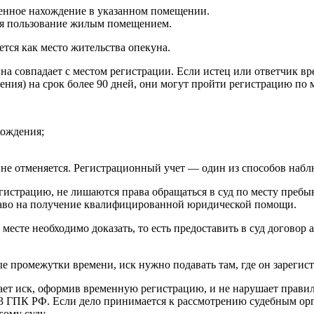
енное нахождение в указанном помещении.
ся пользование жилым помещением.
ется как место жительства опекуна.
на совпадает с местом регистрации. Если истец или ответчик в
ния) на срок более 90 дней, они могут пройти регистрацию по 
хождения;
 не отменяется. Регистрационный учет — один из способов наб
трацию, не лишаются права обращаться в суд по месту пребыван
раво на получение квалифицированной юридической помощи.
есте необходимо доказать, то есть предоставить в суд договор 
 промежутки времени, иск нужно подавать там, где он зарегис
ает иск, оформив временную регистрацию, и не нарушает правил
 33 ГПК РФ. Если дело принимается к рассмотрению судебным ор
гому суду.