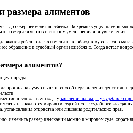
ии размера алиментов
мя – до совершеннолетия ребенка. За время осуществления выпл
вать размер алиментов в сторону уменьшения или увеличения.
ержания ребенка легко изменить по обоюдному согласию матери 
ное обращение в судебный орган неизбежно. Тогда встает вопрос
размера алиментов?
ющем порядке:
де прописана сумма выплат, способ перечисления денег или пе
ельств.
ментов предполагает подачу
заявления на выдачу судебного при
менты назначаются мировым судьей после судебного заседания и
а, установления отцовства или лишения родительских прав.
нию, изменить размер взысканий можно в мировом суде, обрати