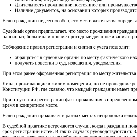
Длительность проживания: постоянное или преимуществ
Наличие документов, на основании которых производит
Если гражданин недееспособен, его место жительства определя
Судебный орган предполагает, что место проживания граждани
пансионат, больница и прочие пригодные для проживания строе
Соблюдение правил регистрации и снятия с учета позволит:
обращаться в судебные органы по месту фактического на
получать повестки в суд, извещения, уведомления.
При этом ранее оформленная регистрация по месту жительства
Лица, проживающие в жилом помещении, но не прошедшие регис
Конституции РФ, где сказано, что каждый гражданин имеет п
При отсутствии регистрации факт проживания в определенном м
время в конкретном месте.
Если гражданин проживает в разных местах непродолжительные
В судебной практике встречаются случаи, когда гражданин под
срок регистрации истек. В таких случаях руководствуются ст.
тот же суд, даже если в дальнейшем дело станет подсудным дру