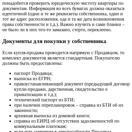
понадобится проверить юридическую чистоту квартиры по
документам. Информация во всех бумагах должна оказаться
идентичной (одни и те же реквизиты собственника, один и
тот же адрес расположения, ода и та же дата возникновения
права собственности и т.д.). Важно изучить и сами бланки –
не было ли в них что-то замазано, стерто, переклеено.
Документы для покупки у собственника
Если купля-продажа проводится напрямую с Продавцом, то
комплект документов является стандартным. Покупателю
должны быть предоставлены:
паспорт Продавца;
выписка из ЕГРН;
правоустанавливающий документ (предыдущий договор
купли-продажи, дарственная, свидетельство о
приватизации и т.д.);
технический паспорт из БТИ;
при наличии перепланировок – справка из БТИ об их
законности;
архивная выписка из домовой книги;
справка из ЕИРЦ об отсутствии задолженностей по
коммунальным платежам;
если есть сомнение в дееспособности Продавца –