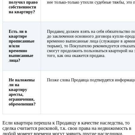
получил право
нее только-только утихли судебные тяжбы, это 
собственности
на квартиру?
Есть ли в
Продавец должен взять на себя обязательство 
квартире
до заключения основного договора купли-прода
прописанные
временно выписанные лица (служащие в армии
и/или
тюрьме), то Покупателю рекомендуется отказать
временно
смогут продолжить пользоваться квартирой на
выписанные
того, как она окажется продана.
лица?
Не наложены
Позже слова Продавца подтвердятся информац
ли на
квартиру
аресты,
ограничения,
обременения?
Если квартира перешла к Продавцу в качестве наследства, то
сделка считается рисковой, т.к. свои права на недвижимость в
любой момент времени могут заявить другие наследники.