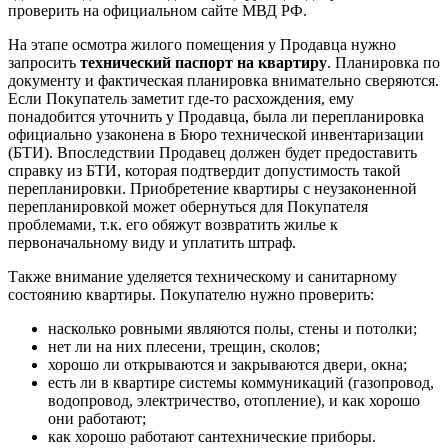
проверить на официальном сайте МВД РФ.
На этапе осмотра жилого помещения у Продавца нужно
запросить
технический паспорт на квартиру
. Планировка по
документу и фактическая планировка внимательно сверяются.
Если Покупатель заметит где-то расхождения, ему
понадобится уточнить у Продавца, была ли перепланировка
официально узаконена в Бюро технической инвентаризации
(БТИ). Впоследствии Продавец должен будет предоставить
справку из БТИ, которая подтвердит допустимость такой
перепланировки. Приобретение квартиры с неузаконенной
перепланировкой может обернуться для Покупателя
проблемами, т.к. его обяжут возвратить жилье к
первоначальному виду и уплатить штраф.
Также внимание уделяется техническому и санитарному
состоянию квартиры. Покупателю нужно проверить:
насколько ровными являются полы, стены и потолки;
нет ли на них плесени, трещин, сколов;
хорошо ли открываются и закрываются двери, окна;
есть ли в квартире системы коммуникаций (газопровод,
водопровод, электричество, отопление), и как хорошо
они работают;
как хорошо работают сантехнические приборы.