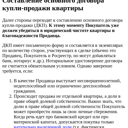
Составление основного договора
купли-продажи квартиры
Далее стороны переходят к составлению основного договора
купли-продажи (ДКП).
К этому моменту Покупатель уже
должен убедиться в юридической чистоте квартиры и
благонадежности Продавца.
ДКП имеет письменную форму и составляется в экземплярах
по количеству сторон, участвующих в сделке (обычно это
Продавец, Покупатель и Росреестр, но могут добавляться
банк, нотариус и др.). Нотариальное удостоверение договора
не считается обязательным условием. Однако заверение
требуется, если:
В качестве Продавца выступает несовершеннолетний,
недееспособный или ограниченно дееспособный
гражданин.
Происходит продажа не отдельной квартиры, а доли в
праве общей долевой собственности. Важно знать, что
долю в праве общей долевой собственности Покупатель
может приобрести лишь за свои личные сбережения.
Когда речь идет про банковский кредит или про
материнский капитал, допускается покупка только
натурально выделенной доли
(т.е. фактически