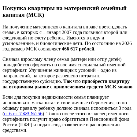
Покупка квартиры на материнский семейный
капитал (МСК)
На получение материнского капитала вправе претендовать
семьи, в которых с 1 января 2007 года появился второй или
следующий по счету ребенок. Имеются в виду и
усыновленные, и биологические дети. По состоянию на 2026
год размер МСК составляет
466 617 рублей
.
Сначала взрослому члену семьи (матери или отцу детей)
понадобится оформить на свое имя специальный именной
сертификат. Улучшение жилищных условий – одно из
направлений, на которое разрешено потратить
государственную субсидию.
Так что
приобрести квартиру
на вторичном рынке с привлечением средств МСК можно
.
Если для покупки недвижимости семья планирует
использовать маткапитал и свои личные сбережения, то по
общему правилу ребенку должно сначала исполниться 3 года
(
п. 6 ст. 7 ФЗ №256
). Только после этого владелец именного
сертификата получит право обратиться в Пенсионный фонд
России (ПФР) и подать сюда заявление о распоряжении
средствами.