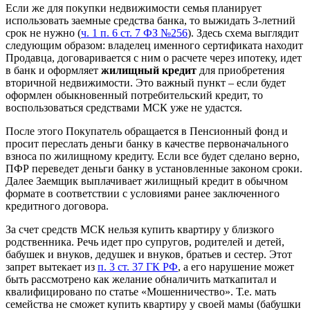
Если же для покупки недвижимости семья планирует
использовать заемные средства банка, то выжидать 3-летний
срок не нужно (
ч. 1 п. 6 ст. 7 ФЗ №256
). Здесь схема выглядит
следующим образом: владелец именного сертификата находит
Продавца, договаривается с ним о расчете через ипотеку, идет
в банк и оформляет
жилищный кредит
для приобретения
вторичной недвижимости. Это важный пункт – если будет
оформлен обыкновенный потребительский кредит, то
воспользоваться средствами МСК уже не удастся.
После этого Покупатель обращается в Пенсионный фонд и
просит переслать деньги банку в качестве первоначального
взноса по жилищному кредиту. Если все будет сделано верно,
ПФР переведет деньги банку в установленные законом сроки.
Далее Заемщик выплачивает жилищный кредит в обычном
формате в соответствии с условиями ранее заключенного
кредитного договора.
За счет средств МСК нельзя купить квартиру у близкого
родственника. Речь идет про супругов, родителей и детей,
бабушек и внуков, дедушек и внуков, братьев и сестер. Этот
запрет вытекает из
п. 3 ст. 37 ГК РФ
, а его нарушение может
быть рассмотрено как желание обналичить маткапитал и
квалифицировано по статье «Мошенничество». Т.е. мать
семейства не сможет купить квартиру у своей мамы (бабушки