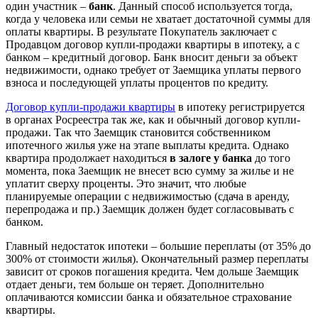
один участник –
банк
. Данный способ используется тогда,
когда у человека или семьи не хватает достаточной суммы для
оплаты квартиры. В результате Покупатель заключает с
Продавцом договор купли-продажи квартиры в ипотеку, а с
банком – кредитный договор. Банк вносит деньги за объект
недвижимости, однако требует от Заемщика уплаты первого
взноса и последующей уплаты процентов по кредиту.
Договор купли-продажи квартиры
в ипотеку регистрируется
в органах Росреестра так же, как и обычный договор купли-
продажи. Так что Заемщик становится собственником
ипотечного жилья уже на этапе выплаты кредита. Однако
квартира продолжает находиться
в залоге у банка
до того
момента, пока Заемщик не внесет всю сумму за жилье и не
уплатит сверху проценты. Это значит, что любые
планируемые операции с недвижимостью (сдача в аренду,
перепродажа и пр.) Заемщик должен будет согласовывать с
банком.
Главный недостаток ипотеки – большие переплаты (от 35% до
300% от стоимости жилья). Окончательный размер переплаты
зависит от сроков погашения кредита. Чем дольше Заемщик
отдает деньги, тем больше он теряет. Дополнительно
оплачиваются комиссии банка и обязательное страхование
квартиры.