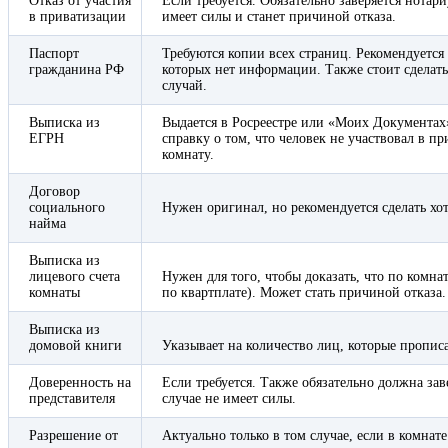
Отказ от участия
Если требуется. Обязательно заверяется нотар
в приватизации
имеет силы и станет причиной отказа.
Паспорт
Требуются копии всех страниц. Рекомендуется 
гражданина РФ
которых нет информации. Также стоит сделать 
случай.
Выписка из
Выдается в Росреестре или «Моих Документах
ЕГРН
справку о том, что человек не участвовал в пр
комнату.
Договор
социального
Нужен оригинал, но рекомендуется сделать хо
найма
Выписка из
лицевого счета
Нужен для того, чтобы доказать, что по комна
комнаты
по квартплате). Может стать причиной отказа.
Выписка из
домовой книги
Указывает на количество лиц, которые пропи
Доверенность на
Если требуется. Также обязательно должна за
представителя
случае не имеет силы.
Разрешение от
Актуально только в том случае, если в комна