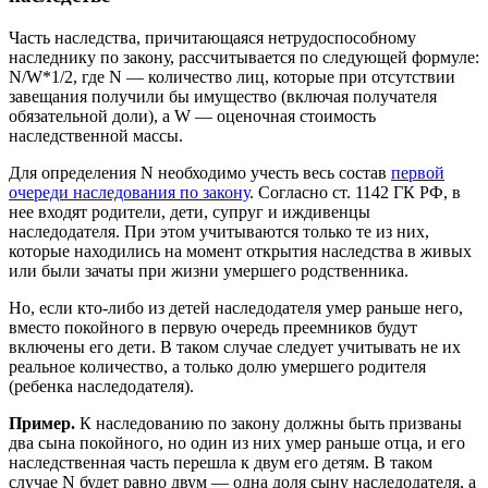
Часть наследства, причитающаяся нетрудоспособному
наследнику по закону, рассчитывается по следующей формуле:
N/W*1/2, где N — количество лиц, которые при отсутствии
завещания получили бы имущество (включая получателя
обязательной доли), а W — оценочная стоимость
наследственной массы.
Для определения N необходимо учесть весь состав
первой
очереди наследования по закону
. Согласно ст. 1142 ГК РФ, в
нее входят родители, дети, супруг и иждивенцы
наследодателя. При этом учитываются только те из них,
которые находились на момент открытия наследства в живых
или были зачаты при жизни умершего родственника.
Но, если кто-либо из детей наследодателя умер раньше него,
вместо покойного в первую очередь преемников будут
включены его дети. В таком случае следует учитывать не их
реальное количество, а только долю умершего родителя
(ребенка наследодателя).
Пример.
К наследованию по закону должны быть призваны
два сына покойного, но один из них умер раньше отца, и его
наследственная часть перешла к двум его детям. В таком
случае N будет равно двум — одна доля сыну наследодателя, а