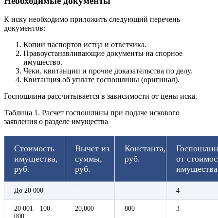
Необходимые документы
К иску необходимо приложить следующий перечень
документов:
Копии паспортов истца и ответчика.
Правоустанавливающие документы на спорное
имущество.
Чеки, квитанции и прочие доказательства по делу.
Квитанция об уплате госпошлины (оригинал).
Госпошлина рассчитывается в зависимости от цены иска.
Таблица 1. Расчет госпошлины при подаче искового
заявления о разделе имущества
Стоимость
Вычет из
Константа,
Госпошлин
имущества,
суммы,
руб.
от стоимос
руб.
руб.
имущества
До 20 000
—
—
4
20 001—100
20,000
800
3
000