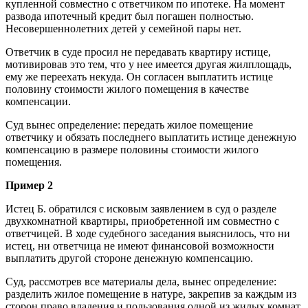
купленной совместно с ответчиком по ипотеке. На момент
развода ипотечный кредит был погашен полностью.
Несовершеннолетних детей у семейной пары нет.
Ответчик в суде просил не передавать квартиру истице,
мотивировав это тем, что у нее имеется другая жилплощадь,
ему же переехать некуда. Он согласен выплатить истице
половину стоимости жилого помещения в качестве
компенсации.
Суд вынес определение: передать жилое помещение
ответчику и обязать последнего выплатить истице денежную
компенсацию в размере половины стоимости жилого
помещения.
Пример 2
Истец Б. обратился с исковым заявлением в суд о разделе
двухкомнатной квартиры, приобретенной им совместно с
ответчицей. В ходе судебного заседания выяснилось, что ни
истец, ни ответчица не имеют финансовой возможности
выплатить другой стороне денежную компенсацию.
Суд, рассмотрев все материалы дела, вынес определение:
разделить жилое помещение в натуре, закрепив за каждым из
сторон право владения и пользования одной из жилых комнат,