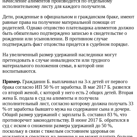
начисление алиментов производится по отдельному
исполнительному листу для каждого получателя.
Дети, рожденные в официальном и гражданском браке, имеют
равные права на получение материальной помощи от
родителей. Однако отцовство плательщика алиментов должно
быть обязательно подтверждено записью в свидетельстве о
рождении или усыновлении. В противном случае
подтверждать факт отцовства придется в судебном порядке.
На увеличенный размер удержаний наследники могут
претендовать в случае инвалидности или трудного
материального положения семьи, в которой они
воспитываются.
Пример.
Гражданин Б. выплачивал на 3-х детей от первого
брака согласно ИП 50 % от заработка. В мае 2017 Б. развелся
со второй женой, с которой у него есть 2 общих детей. Вторая
жена Б. подала в суд на алименты и получила
исполнительный лист, согласно которому должна получать 33
% от заработка бывшего мужа на содержание сына и дочери.
Общий размер удержаний с зарплаты Б. составил 83 %, что
противоречит законодательству. В июне 2017 Б. обратился в
суд с иском о снижении размера удержаний до 50 %,
поскольку в связи с тяжелым состоянием здоровья он
нуждается в средствах на лечение и не может платить больше.