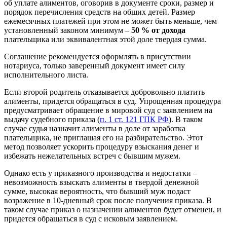
об уплате алиментов, оговорив в документе сроки, размер и
порядок перечисления средств на общих детей. Размер
ежемесячных платежей при этом не может быть меньше, чем
установленный законом минимум –
50 % от дохода
плательщика или эквивалентная этой доле твердая сумма.
Соглашение рекомендуется оформлять в присутствии
нотариуса, только заверенный документ имеет силу
исполнительного листа.
Если второй родитель отказывается добровольно платить
алименты, придется обращаться в суд. Упрощенная процедура
предусматривает обращение в мировой суд с заявлением на
выдачу судебного приказа (
п. 1 ст. 121 ГПК РФ
). В таком
случае судья назначит алименты в доле от заработка
плательщика, не приглашая его на разбирательство. Этот
метод позволяет ускорить процедуру взыскания денег и
избежать нежелательных встреч с бывшим мужем.
Однако есть у приказного производства и недостатки –
невозможность взыскать алименты в твердой денежной
сумме, высокая вероятность, что бывший муж подаст
возражение в 10-дневный срок после получения приказа. В
таком случае приказ о назначении алиментов будет отменен, и
придется обращаться в суд с исковым заявлением.