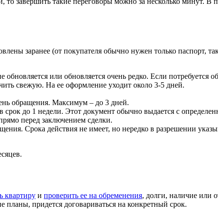
й, то завершить такие переговоры можно за несколько минут. В 
влены заранее (от покупателя обычно нужен только паспорт, так
 обновляется или обновляется очень редко. Если потребуется обн
ить свежую. На ее оформление уходит около 3-5 дней.
нь обращения. Максимум – до 3 дней.
 в срок до 1 недели. Этот документ обычно выдается с определен
 прямо перед заключением сделки.
щения. Срока действия не имеет, но нередко в разрешении указы
есяцев.
ь квартиру
и
проверить ее на обременения
, долги, наличие или 
гие планы, придется договариваться на конкретный срок.